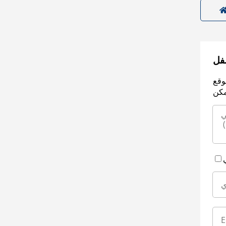
سفل
وقع