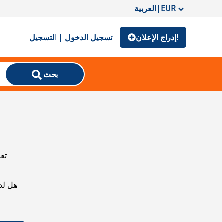
EUR
|
العربية
إدراج الإعلان!
تسجيل الدخول | التسجيل
بحث
تعذ
هل لد