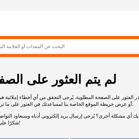
لم يتم العثور على الصف
ر العثور على الصفحة المطلوبة. يُرجى التحقق من أي أخطاء إملائية ف
URL، أو عرض خريطة الموقع الخاصة بنا لمساعدتك في العثور على ما تريد.
يك أي مشكلة أخرى؟ يُرجى إرسال بريد إلكتروني أدناه وسنعاود التوا
شكرًا على صبرك!