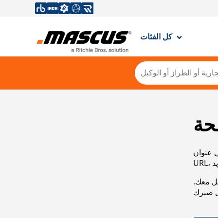
كل الفئات
حة
ي عنوان
صل معك.