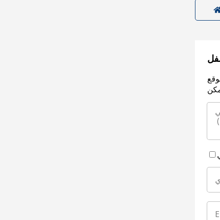
سفل
وقع