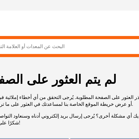
لم يتم العثور على الصف
ر العثور على الصفحة المطلوبة. يُرجى التحقق من أي أخطاء إملائية ف
URL، أو عرض خريطة الموقع الخاصة بنا لمساعدتك في العثور على ما تريد.
يك أي مشكلة أخرى؟ يُرجى إرسال بريد إلكتروني أدناه وسنعاود التوا
شكرًا على صبرك!