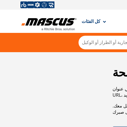
كل الفئات
حة
ي عنوان
صل معك.