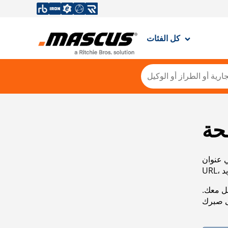
كل الفئات
حة
ي عنوان
صل معك.