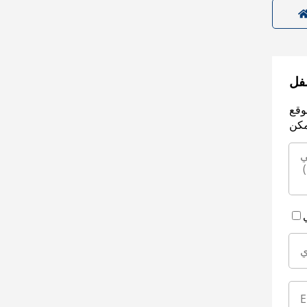
سفل
وقع