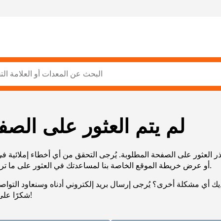
لم يتم العثور على الصف
ر العثور على الصفحة المطلوبة. يُرجى التحقق من أي أخطاء إملائية ف
URL، أو عرض خريطة الموقع الخاصة بنا لمساعدتك في العثور على ما تريد.
يك أي مشكلة أخرى؟ يُرجى إرسال بريد إلكتروني أدناه وسنعاود التوا
شكرًا على صبرك!