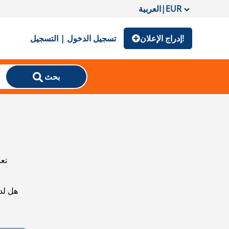
EUR
|
العربية
إدراج الإعلان!
تسجيل الدخول | التسجيل
بحث
تعذ
هل لد