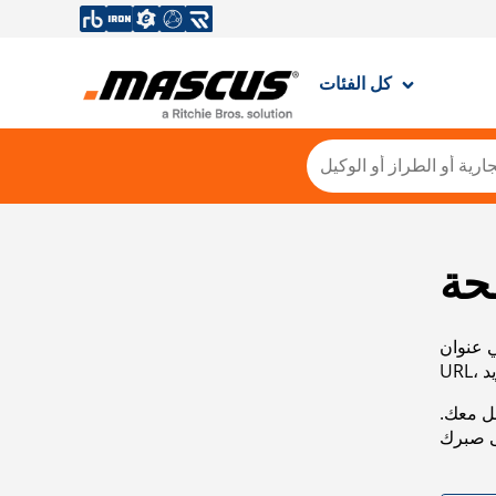
كل الفئات
حة
ي عنوان
صل معك.