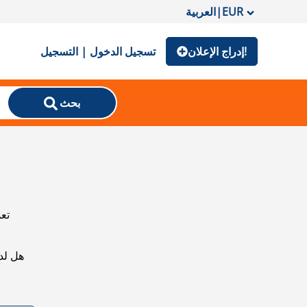
EUR
|
العربية
إدراج الإعلان!
تسجيل الدخول | التسجيل
بحث
تعذ
هل لد