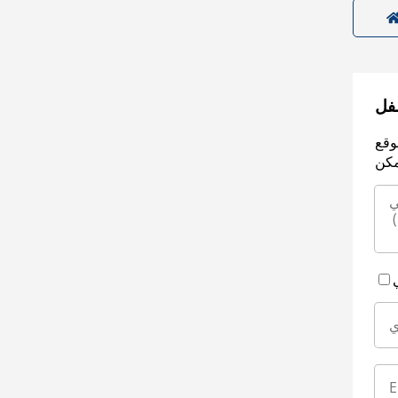
سفل
وقع