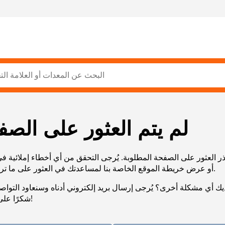
لم يتم العثور على الصف
ر العثور على الصفحة المطلوبة. يُرجى التحقق من أي أخطاء إملائية ف
URL، أو عرض خريطة الموقع الخاصة بنا لمساعدتك في العثور على ما تريد.
يك أي مشكلة أخرى؟ يُرجى إرسال بريد إلكتروني أدناه وسنعاود التوا
شكرًا على صبرك!