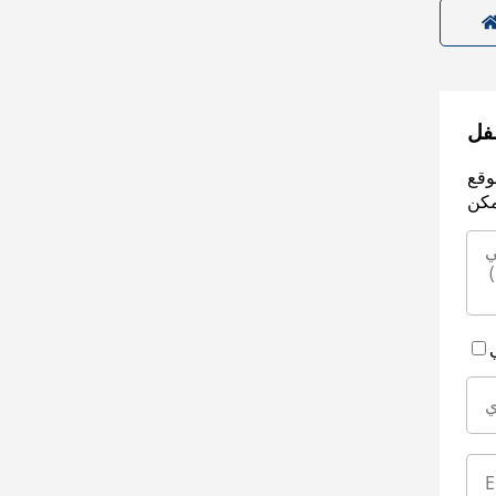
سفل
وقع