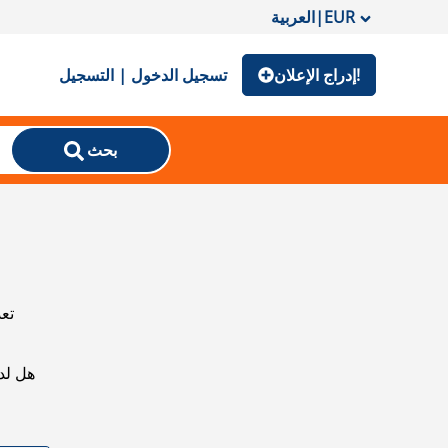
EUR
|
العربية
إدراج الإعلان!
تسجيل الدخول | التسجيل
بحث
تعذ
هل لد