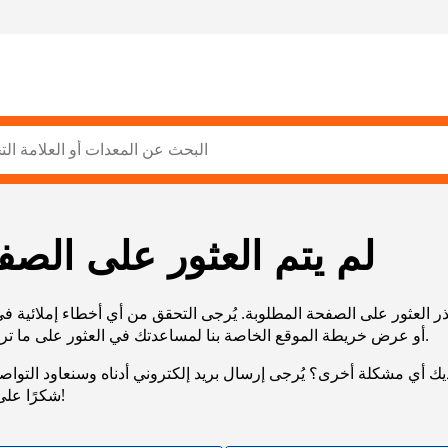
لم يتم العثور على الصف
ر العثور على الصفحة المطلوبة. يُرجى التحقق من أي أخطاء إملائية ف
URL، أو عرض خريطة الموقع الخاصة بنا لمساعدتك في العثور على ما تريد.
يك أي مشكلة أخرى؟ يُرجى إرسال بريد إلكتروني أدناه وسنعاود التوا
شكرًا على صبرك!