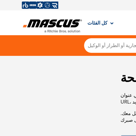
كل الفئات
حة
ي عنوان
صل معك.