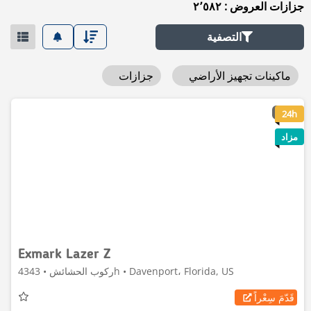
جزازات العروض : ٢٬٥٨٢
التصفية
ماكينات تجهيز الأراضي
جزازات
18
24h
مزاد
Exmark Lazer Z
ركوب الحشائش • 4343h • Davenport، Florida, US
قَدّمَ سِعْراً