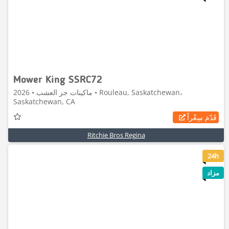
Mower King SSRC72
ماكينات جز العشب • 2026 • Rouleau, Saskatchewan،
Saskatchewan, CA
قَدّمَ سِعْراً
Ritchie Bros Regina
6
24h
مزاد