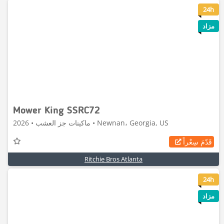
8
24h
مزاد
Mower King SSRC72
ماكينات جز العشب • 2026 • Newnan، Georgia, US
قَدّمَ سِعْراً
Ritchie Bros Atlanta
6
24h
مزاد