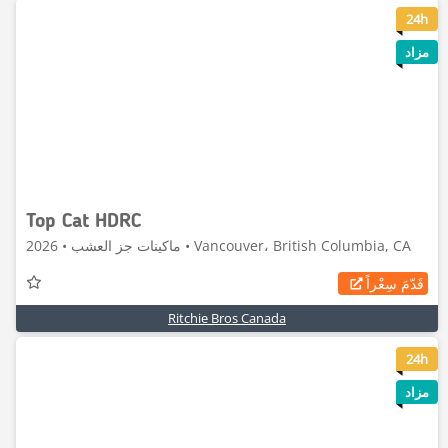
6
24h
مزاد
Top Cat HDRC
ماكينات جز العشب • 2026 • Vancouver، British Columbia, CA
قَدّمَ سِعْراً
Ritchie Bros Canada
8
24h
مزاد