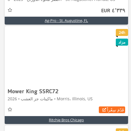
٤٬٣٣٩ EUR
Ag-Pro - St. Augustine, FL
8
24h
مزاد
Mower King SSRC72
ماكينات جز العشب • 2026 • Morris، Illinois, US
قَدّمَ سِعْراً
Ritchie Bros Chicago