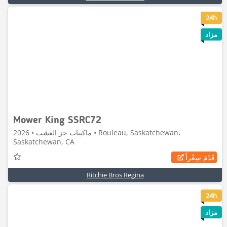
8
24h
مزاد
Mower King SSRC72
ماكينات جز العشب • 2026 • Rouleau, Saskatchewan،
Saskatchewan, CA
قَدّمَ سِعْراً
Ritchie Bros Regina
6
24h
مزاد