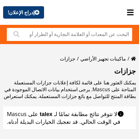
إدراج الإعلان!
ماكينات تجهيز الأراضي
جزازات
جزازات
يمكنك العثور هنا على قائمة لكافة إعلانات جزازات المستعملة
المتاحة على Mascus. يرجى استخدام بيانات الاتصال الموجودة في
بطاقة المنتج للتواصل مع بائع جزازات المستعملة. يمكنك استعراض
إعلانات جزازات المستعملة من البلدان المجاورة
لا تتوفر نتائج مطابقة تمامًا لـ ‎
على Mascus
talex
في الوقت الحالي. قد تعجبك الخيارات البديلة أدناه.