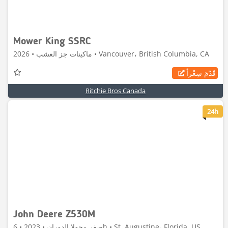
Mower King SSRC
ماكينات جز العشب • 2026 • Vancouver، British Columbia, CA
قَدّمَ سِعْراً
Ritchie Bros Canada
5
24h
John Deere Z530M
صفر محولا الدوران • 2023 • 6h • St. Augustine، Florida, US