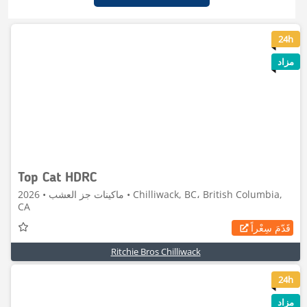
6
24h
مزاد
Top Cat HDRC
ماكينات جز العشب • 2026 • Chilliwack, BC، British Columbia,
CA
قَدّمَ سِعْراً
Ritchie Bros Chilliwack
5
24h
مزاد