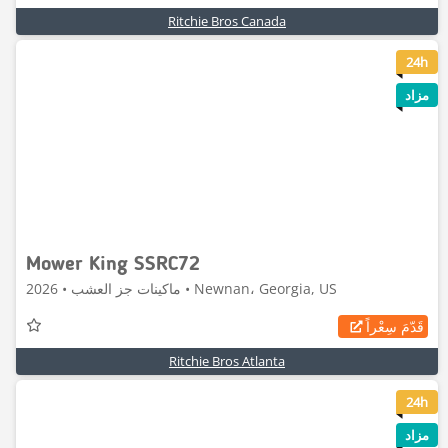
Ritchie Bros Canada
8
24h
مزاد
Mower King SSRC72
ماكينات جز العشب • 2026 • Newnan، Georgia, US
قَدّمَ سِعْراً
Ritchie Bros Atlanta
8
24h
مزاد