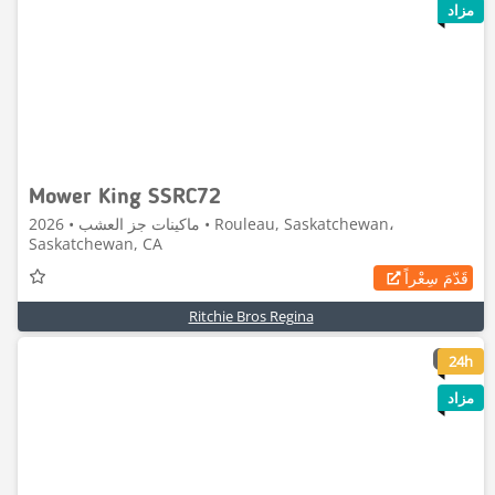
مزاد
Mower King SSRC72
ماكينات جز العشب • 2026 • Rouleau, Saskatchewan،
Saskatchewan, CA
قَدّمَ سِعْراً
Ritchie Bros Regina
10
24h
مزاد