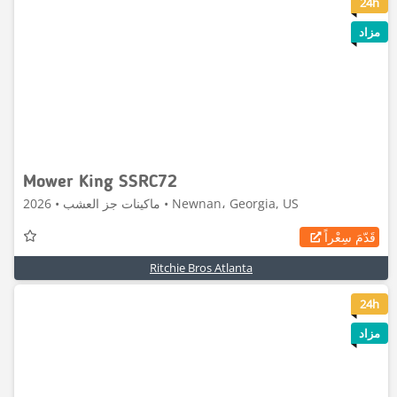
8
24h
مزاد
Mower King SSRC72
ماكينات جز العشب • 2026 • Newnan، Georgia, US
قَدّمَ سِعْراً
Ritchie Bros Atlanta
6
24h
مزاد