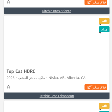
قَدّمَ سِعْراً
Ritchie Bros Atlanta
6
24h
مزاد
Top Cat HDRC
ماكينات جز العشب • 2026 • Nisku, AB، Alberta, CA
قَدّمَ سِعْراً
Ritchie Bros Edmonton
8
24h