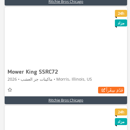
Ritchie Bros Chicago
8
24h
مزاد
Mower King SSRC72
ماكينات جز العشب • 2026 • Morris، Illinois, US
قَدّمَ سِعْراً
Ritchie Bros Chicago
6
24h
مزاد