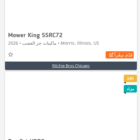
Mower King SSRC72
ماكينات جز العشب • 2026 • Morris، Illinois, US
قَدّمَ سِعْراً
Ritchie Bros Chicago
6
24h
مزاد