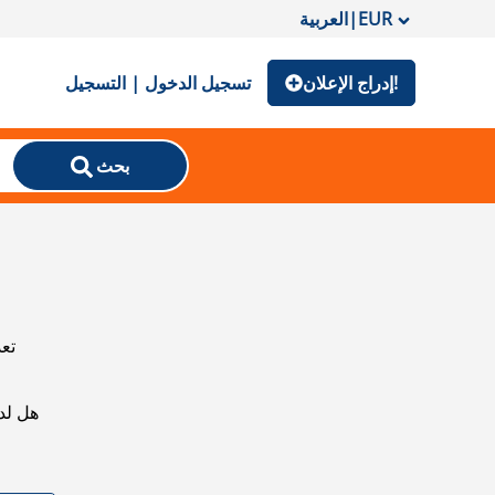
EUR
|
العربية
إدراج الإعلان!
تسجيل الدخول | التسجيل
بحث
تعذ
هل لد