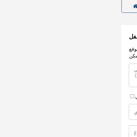
سفل
وقع