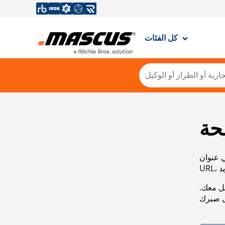
كل الفئات
حة
ي عنوان
صل معك.