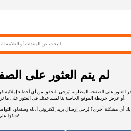
لم يتم العثور على الصف
ر العثور على الصفحة المطلوبة. يُرجى التحقق من أي أخطاء إملائية ف
URL، أو عرض خريطة الموقع الخاصة بنا لمساعدتك في العثور على ما تريد.
يك أي مشكلة أخرى؟ يُرجى إرسال بريد إلكتروني أدناه وسنعاود التوا
شكرًا على صبرك!