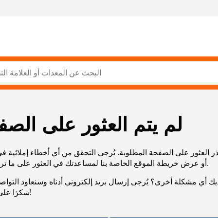
لم يتم العثور على الصف
ر العثور على الصفحة المطلوبة. يُرجى التحقق من أي أخطاء إملائية ف
URL، أو عرض خريطة الموقع الخاصة بنا لمساعدتك في العثور على ما تريد.
يك أي مشكلة أخرى؟ يُرجى إرسال بريد إلكتروني أدناه وسنعاود التوا
شكرًا على صبرك!