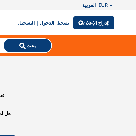
EUR
|
العربية
إدراج الإعلان!
تسجيل الدخول | التسجيل
بحث
تعذ
هل لد