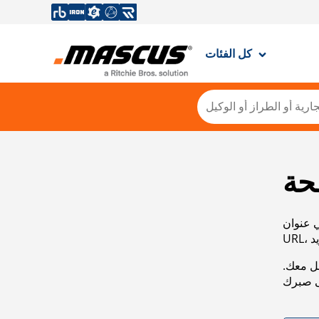
كل الفئات
حة
ي عنوان
صل معك.