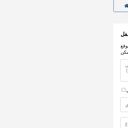
سفل
وقع