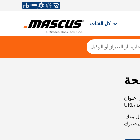
كل الفئات
حة
ي عنوان
صل معك.