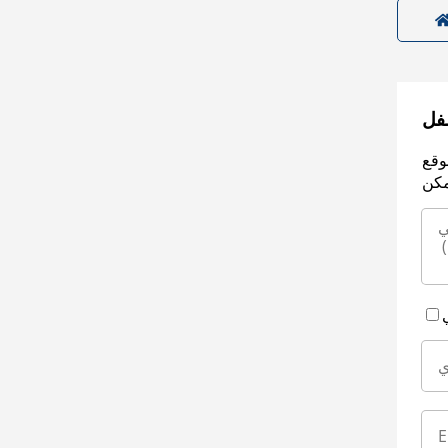
سفل
وقع