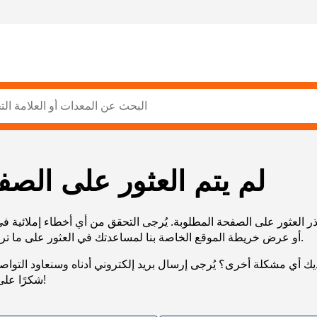
لم يتم العثور على الصف
ر العثور على الصفحة المطلوبة. يُرجى التحقق من أي أخطاء إملائية ف
URL، أو عرض خريطة الموقع الخاصة بنا لمساعدتك في العثور على ما تريد.
يك أي مشكلة أخرى؟ يُرجى إرسال بريد إلكتروني أدناه وسنعاود التوا
شكرًا على صبرك!