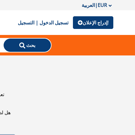
EUR
|
العربية
إدراج الإعلان!
تسجيل الدخول | التسجيل
بحث
تعذ
هل لد