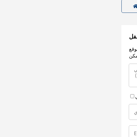
سفل
وقع