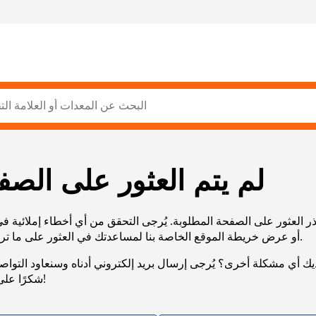
لم يتم العثور على الصف
ر العثور على الصفحة المطلوبة. يُرجى التحقق من أي أخطاء إملائية ف
URL، أو عرض خريطة الموقع الخاصة بنا لمساعدتك في العثور على ما تريد.
يك أي مشكلة أخرى؟ يُرجى إرسال بريد إلكتروني أدناه وسنعاود التوا
شكرًا على صبرك!