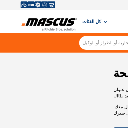
كل الفئات
حة
ي عنوان
صل معك.