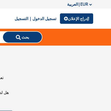
EUR
|
العربية
إدراج الإعلان!
تسجيل الدخول | التسجيل
بحث
تعذ
هل لد