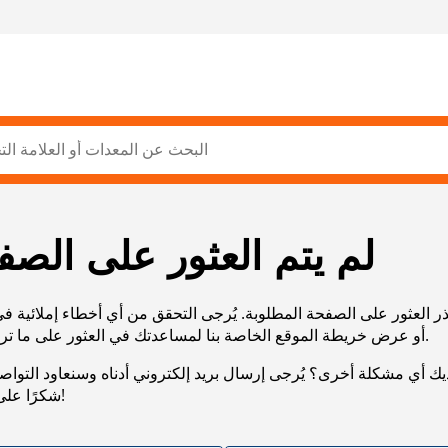
لم يتم العثور على الصف
ر العثور على الصفحة المطلوبة. يُرجى التحقق من أي أخطاء إملائية ف
URL، أو عرض خريطة الموقع الخاصة بنا لمساعدتك في العثور على ما تريد.
يك أي مشكلة أخرى؟ يُرجى إرسال بريد إلكتروني أدناه وسنعاود التوا
شكرًا على صبرك!