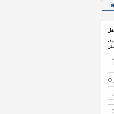
سفل
وقع