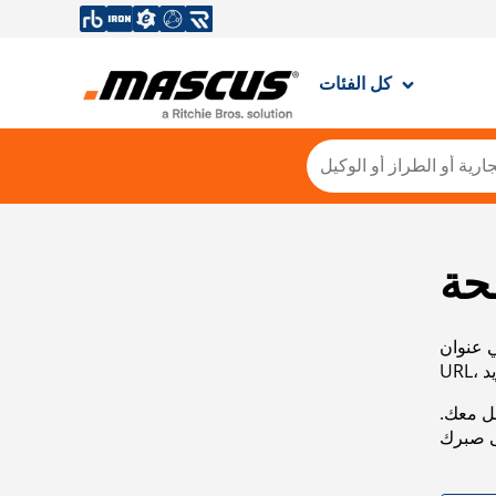
كل الفئات
حة
ي عنوان
صل معك.