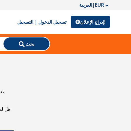
EUR
|
العربية
إدراج الإعلان!
تسجيل الدخول | التسجيل
بحث
تعذ
هل لد