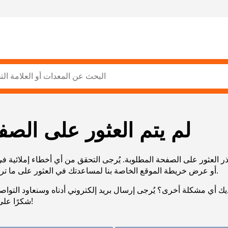
لم يتم العثور على الصف
ر العثور على الصفحة المطلوبة. يُرجى التحقق من أي أخطاء إملائية ف
URL، أو عرض خريطة الموقع الخاصة بنا لمساعدتك في العثور على ما تريد.
يك أي مشكلة أخرى؟ يُرجى إرسال بريد إلكتروني أدناه وسنعاود التوا
شكرًا على صبرك!