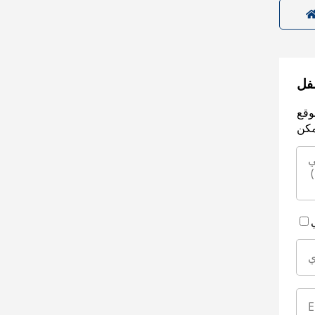
سفل
وقع