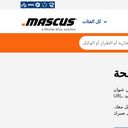
كل الفئات
حة
ي عنوان
صل معك.