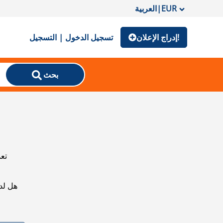
EUR
|
العربية
إدراج الإعلان!
تسجيل الدخول | التسجيل
بحث
تعذ
هل لد