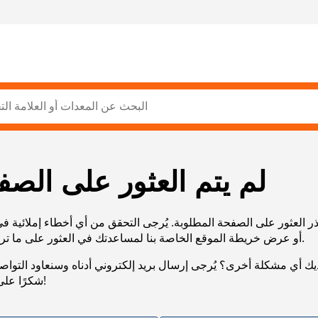
لم يتم العثور على الصف
ر العثور على الصفحة المطلوبة. يُرجى التحقق من أي أخطاء إملائية ف
URL، أو عرض خريطة الموقع الخاصة بنا لمساعدتك في العثور على ما تريد.
يك أي مشكلة أخرى؟ يُرجى إرسال بريد إلكتروني أدناه وسنعاود التوا
شكرًا على صبرك!