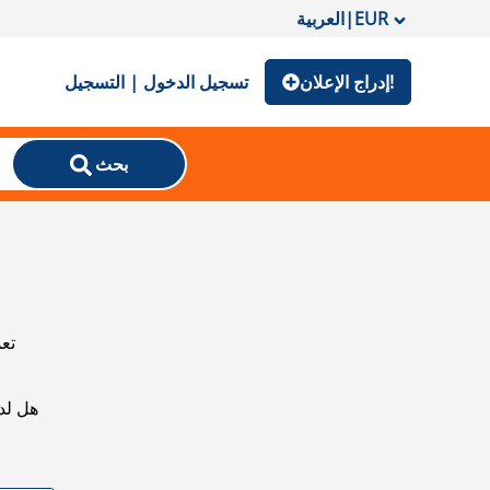
EUR
|
العربية
إدراج الإعلان!
تسجيل الدخول | التسجيل
بحث
تعذ
هل لد