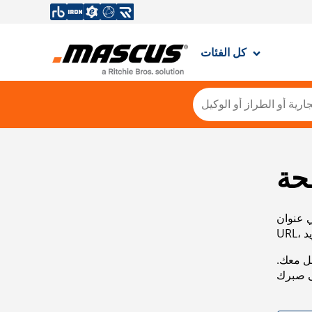
كل الفئات
حة
ي عنوان
صل معك.