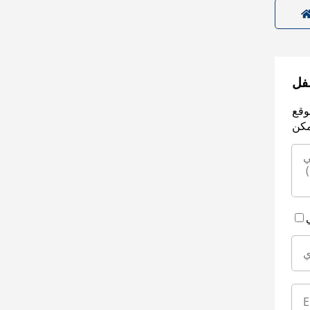
سفل
وقع