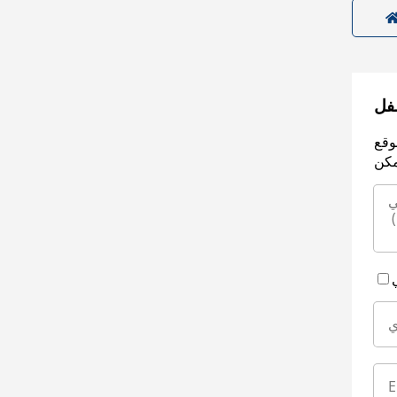
سفل
وقع