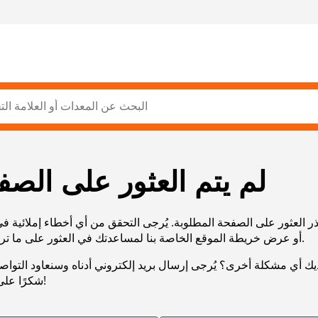
لم يتم العثور على الصف
ر العثور على الصفحة المطلوبة. يُرجى التحقق من أي أخطاء إملائية ف
URL، أو عرض خريطة الموقع الخاصة بنا لمساعدتك في العثور على ما تريد.
يك أي مشكلة أخرى؟ يُرجى إرسال بريد إلكتروني أدناه وسنعاود التوا
شكرًا على صبرك!