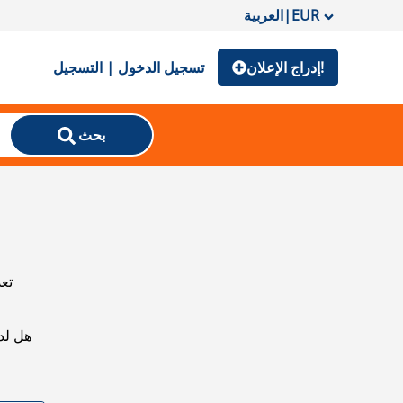
EUR
|
العربية
إدراج الإعلان!
تسجيل الدخول | التسجيل
بحث
تعذ
هل لد