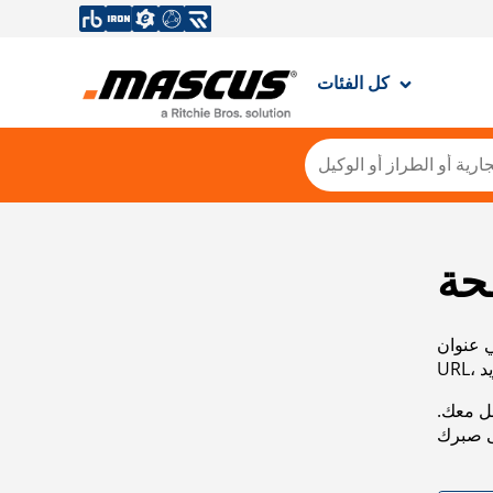
كل الفئات
حة
ي عنوان
صل معك.