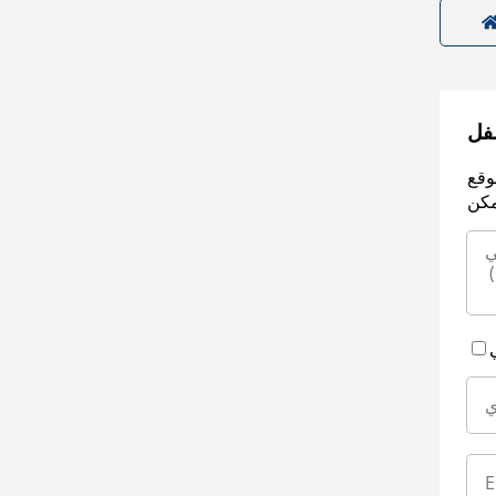
سفل
وقع