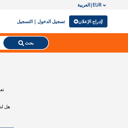
EUR
|
العربية
إدراج الإعلان!
تسجيل الدخول | التسجيل
بحث
تعذ
هل لد