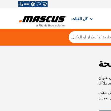
كل الفئات
حة
ي عنوان
صل معك.