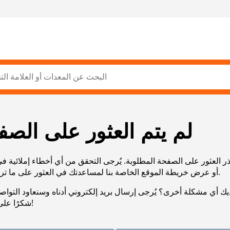
لم يتم العثور على الصف
ر العثور على الصفحة المطلوبة. يُرجى التحقق من أي أخطاء إملائية ف
URL، أو عرض خريطة الموقع الخاصة بنا لمساعدتك في العثور على ما تريد.
يك أي مشكلة أخرى؟ يُرجى إرسال بريد إلكتروني أدناه وسنعاود التوا
شكرًا على صبرك!