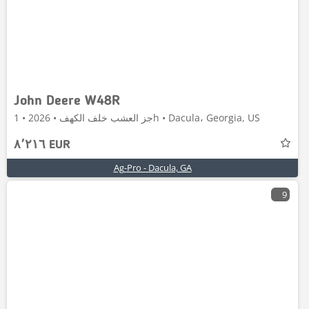
John Deere W48R
جز العشب خلف الكهف • 2026 • 1h • Dacula، Georgia, US
٨٬٢١٦ EUR
Ag-Pro - Dacula, GA
9