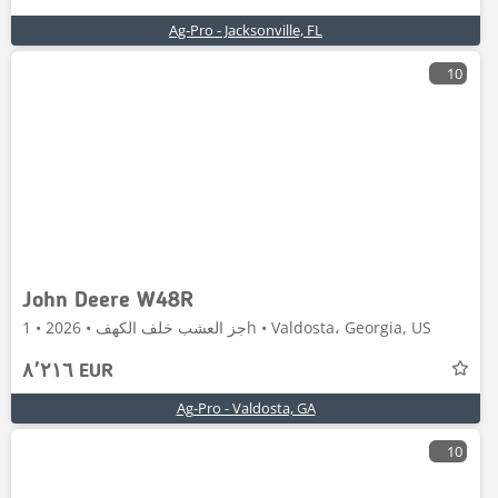
Ag-Pro - Jacksonville, FL
10
John Deere W48R
جز العشب خلف الكهف • 2026 • 1h • Valdosta، Georgia, US
٨٬٢١٦ EUR
Ag-Pro - Valdosta, GA
10