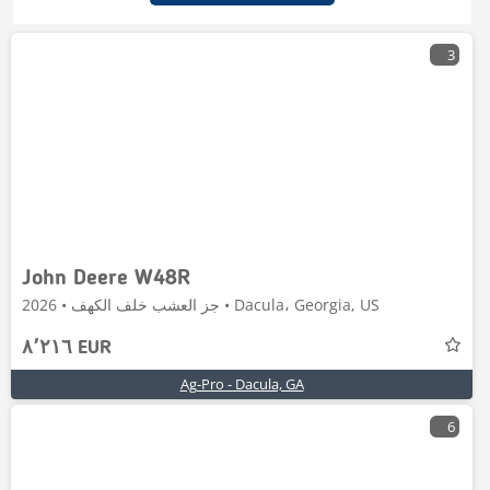
3
John Deere W48R
جز العشب خلف الكهف • 2026 • Dacula، Georgia, US
٨٬٢١٦ EUR
Ag-Pro - Dacula, GA
6