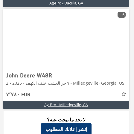
Ag-Pro - Dacula, GA
6
John Deere W48R
جز العشب خلف الكهف • 2025 • 2h • Milledgeville، Georgia, US
٧٬٧٨٠ EUR
Ag-Pro - Milledgeville, GA
لا تجد ما تبحث عنه؟
إنشر إعلانك المطلوب