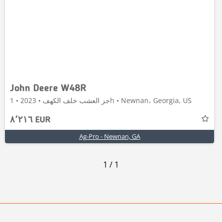
John Deere W48R
جز العشب خلف الكهف • 2023 • 1h • Newnan، Georgia, US
٨٬٢١٦ EUR
Ag-Pro - Newnan, GA
1
/
1