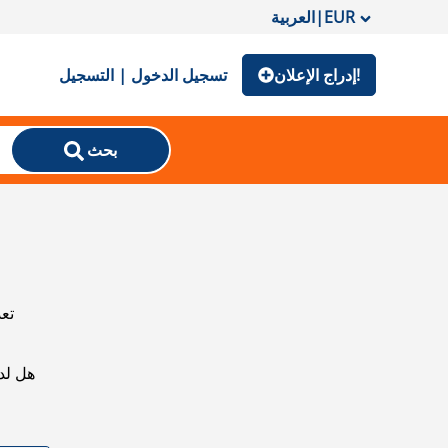
EUR
|
العربية
إدراج الإعلان!
تسجيل الدخول | التسجيل
بحث
تعذ
هل لد