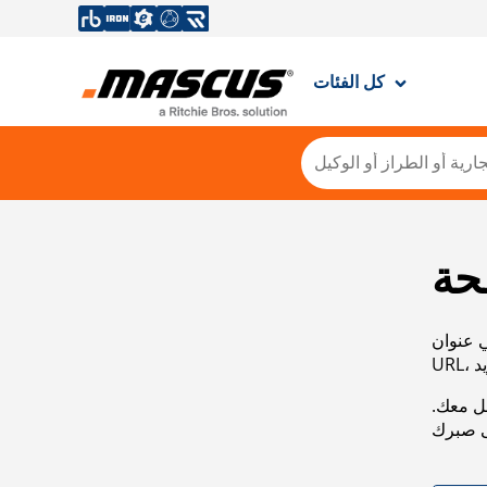
كل الفئات
حة
ي عنوان
صل معك.