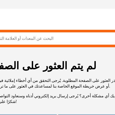
لم يتم العثور على الصف
ر العثور على الصفحة المطلوبة. يُرجى التحقق من أي أخطاء إملائية ف
URL، أو عرض خريطة الموقع الخاصة بنا لمساعدتك في العثور على ما تريد.
يك أي مشكلة أخرى؟ يُرجى إرسال بريد إلكتروني أدناه وسنعاود التوا
شكرًا على صبرك!