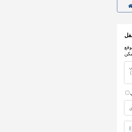
سفل
وقع