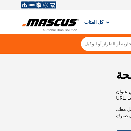
كل الفئات
حة
ي عنوان
صل معك.