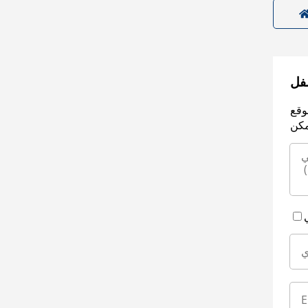
سفل
وقع