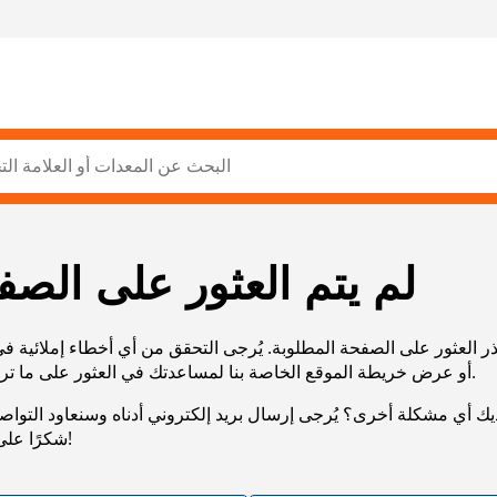
لم يتم العثور على الصف
ر العثور على الصفحة المطلوبة. يُرجى التحقق من أي أخطاء إملائية ف
URL، أو عرض خريطة الموقع الخاصة بنا لمساعدتك في العثور على ما تريد.
يك أي مشكلة أخرى؟ يُرجى إرسال بريد إلكتروني أدناه وسنعاود التوا
شكرًا على صبرك!