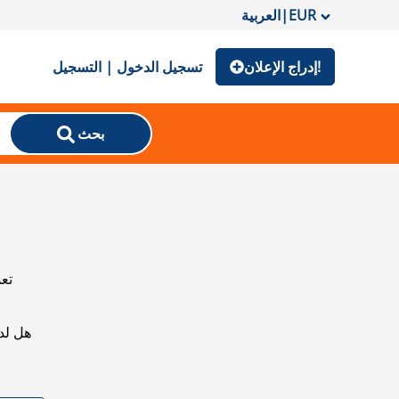
EUR
|
العربية
إدراج الإعلان!
تسجيل الدخول | التسجيل
بحث
تعذ
هل لد