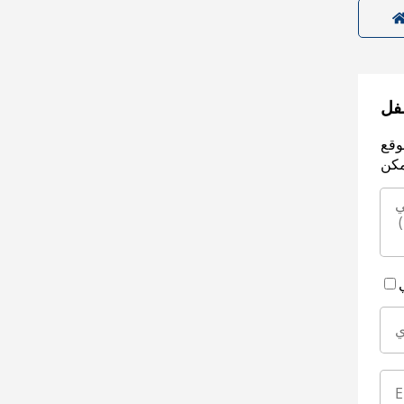
سفل
وقع