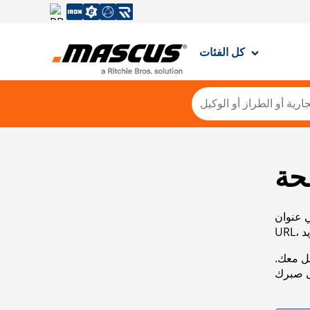
كل الفئات
حة
ي عنوان
صل معك.