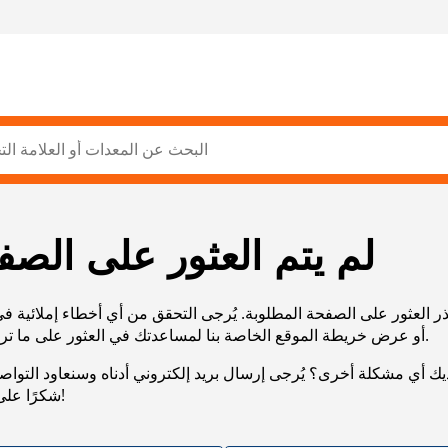
لم يتم العثور على الصف
ر العثور على الصفحة المطلوبة. يُرجى التحقق من أي أخطاء إملائية ف
URL، أو عرض خريطة الموقع الخاصة بنا لمساعدتك في العثور على ما تريد.
يك أي مشكلة أخرى؟ يُرجى إرسال بريد إلكتروني أدناه وسنعاود التوا
شكرًا على صبرك!