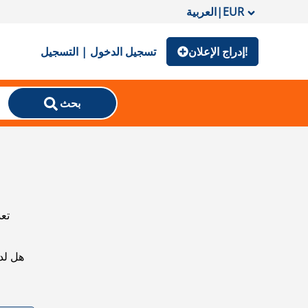
EUR
|
العربية
إدراج الإعلان!
تسجيل الدخول | التسجيل
بحث
تعذ
هل لد