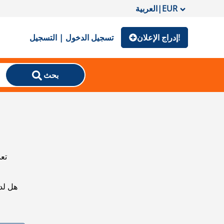
EUR
|
العربية
إدراج الإعلان!
تسجيل الدخول | التسجيل
بحث
تعذ
هل لد