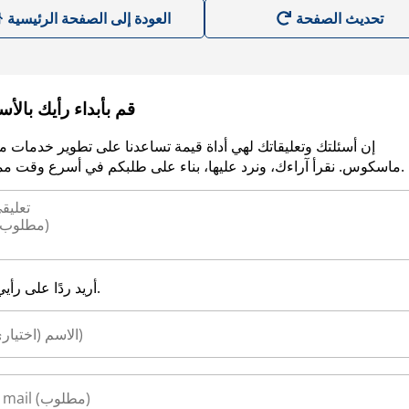
العودة إلى الصفحة الرئيسية
قم بأبداء رأيك بالأ
إن أسئلتك وتعليقاتك لهي أداة قيمة تساعدنا على تطوير خدمات م
ماسكوس. نقرأ آراءك، ونرد عليها، بناء على طلبكم في أسرع وقت ممكن.
أريد ردًا على رأيي.