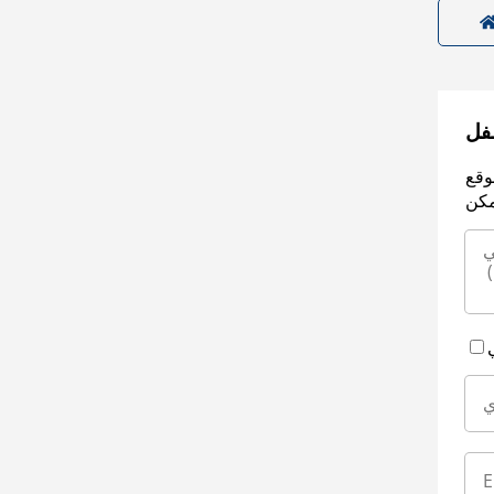
سفل
وقع