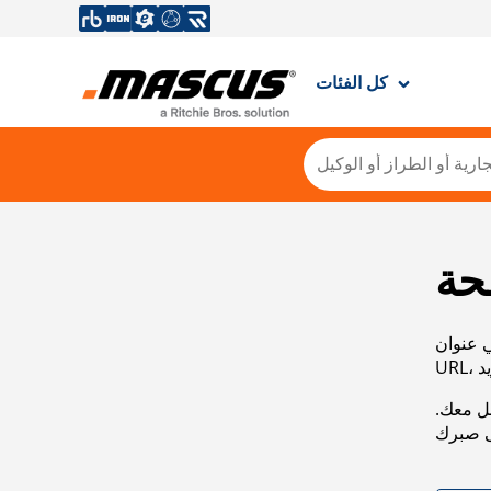
كل الفئات
حة
ي عنوان
صل معك.