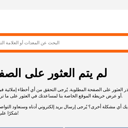
لم يتم العثور على الصف
ر العثور على الصفحة المطلوبة. يُرجى التحقق من أي أخطاء إملائية ف
URL، أو عرض خريطة الموقع الخاصة بنا لمساعدتك في العثور على ما تريد.
يك أي مشكلة أخرى؟ يُرجى إرسال بريد إلكتروني أدناه وسنعاود التوا
شكرًا على صبرك!