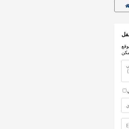
سفل
وقع