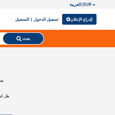
EUR
|
العربية
إدراج الإعلان!
تسجيل الدخول | التسجيل
بحث
تعذ
هل لد