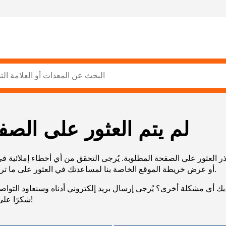
لم يتم العثور على الصف
ر العثور على الصفحة المطلوبة. يُرجى التحقق من أي أخطاء إملائية ف
URL، أو عرض خريطة الموقع الخاصة بنا لمساعدتك في العثور على ما تريد.
يك أي مشكلة أخرى؟ يُرجى إرسال بريد إلكتروني أدناه وسنعاود التوا
شكرًا على صبرك!