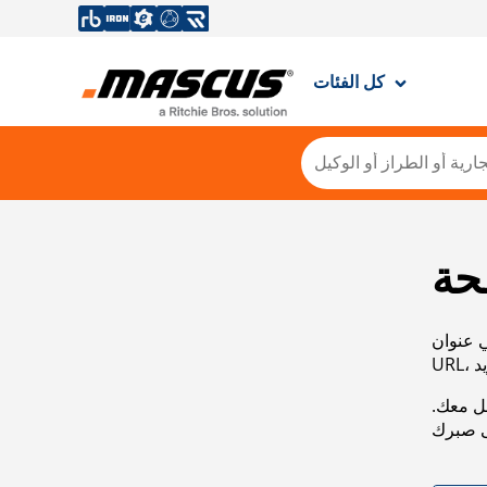
كل الفئات
حة
ي عنوان
صل معك.