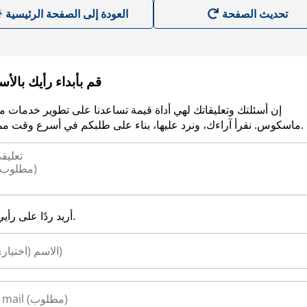
العودة إلى الصفحة الرئيسية
قم بأبداء رأيك بالأ
إن أسئلتك وتعليقاتك لهي أداة قيمة تساعدنا على تطوير خدمات م
ماسكوس. نقرأ آراءك، ونرد عليها، بناء على طلبكم في أسرع وقت ممكن.
أريد ردًا على رأيي.