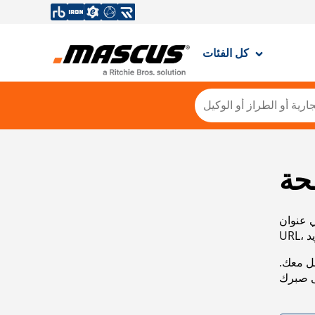
كل الفئات
حة
ي عنوان
صل معك.