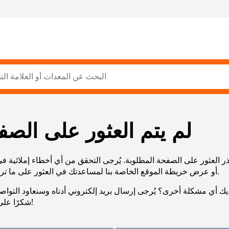
لم يتم العثور على الصف
ر العثور على الصفحة المطلوبة. يُرجى التحقق من أي أخطاء إملائية ف
URL، أو عرض خريطة الموقع الخاصة بنا لمساعدتك في العثور على ما تريد.
يك أي مشكلة أخرى؟ يُرجى إرسال بريد إلكتروني أدناه وسنعاود التوا
شكرًا على صبرك!