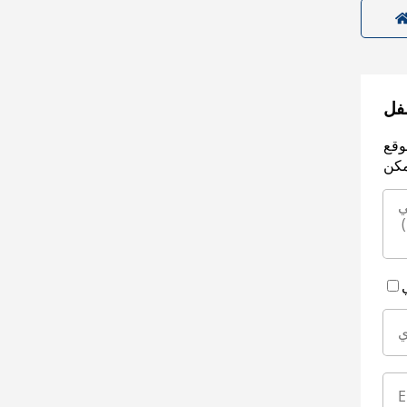
سفل
وقع