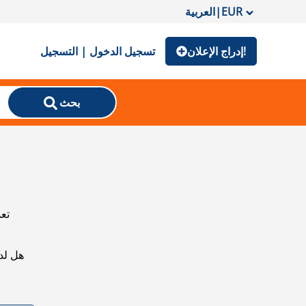
EUR
|
العربية
إدراج الإعلان!
تسجيل الدخول | التسجيل
بحث
تعذ
هل لد