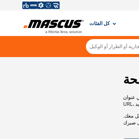
كل الفئات
حة
ي عنوان
صل معك.