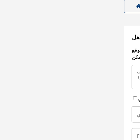
سفل
وقع