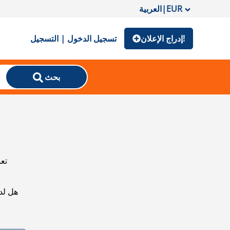
EUR
|
العربية
إدراج الإعلان!
تسجيل الدخول | التسجيل
بحث
تعذ
هل لد