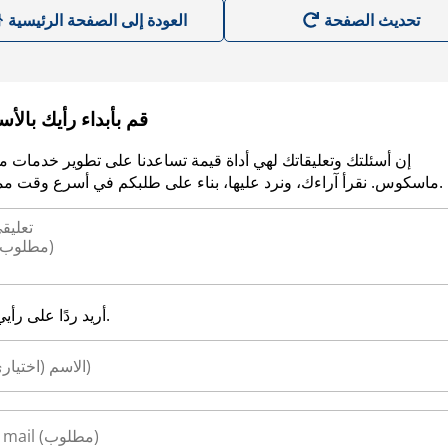
العودة إلى الصفحة الرئيسية
قم بأبداء رأيك بالأ
إن أسئلتك وتعليقاتك لهي أداة قيمة تساعدنا على تطوير خدمات م
ماسكوس. نقرأ آراءك، ونرد عليها، بناء على طلبكم في أسرع وقت ممكن.
أريد ردًا على رأيي.