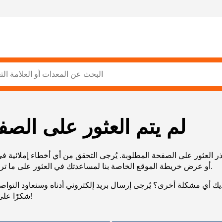
لم يتم العثور على الصف
ر العثور على الصفحة المطلوبة. يُرجى التحقق من أي أخطاء إملائية ف
URL، أو عرض خريطة الموقع الخاصة بنا لمساعدتك في العثور على ما تريد.
يك أي مشكلة أخرى؟ يُرجى إرسال بريد إلكتروني أدناه وسنعاود التوا
شكرًا على صبرك!