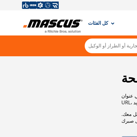
كل الفئات
حة
ي عنوان
صل معك.