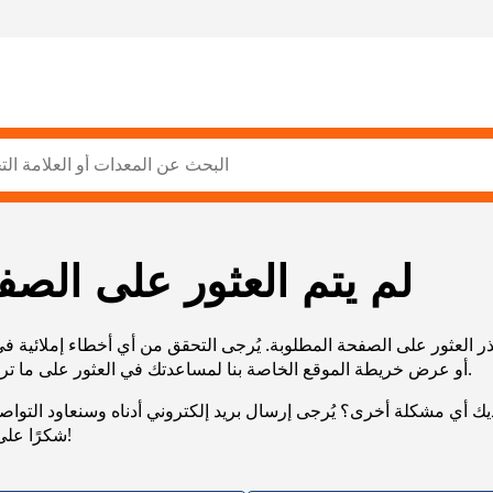
لم يتم العثور على الصف
ر العثور على الصفحة المطلوبة. يُرجى التحقق من أي أخطاء إملائية ف
URL، أو عرض خريطة الموقع الخاصة بنا لمساعدتك في العثور على ما تريد.
يك أي مشكلة أخرى؟ يُرجى إرسال بريد إلكتروني أدناه وسنعاود التوا
شكرًا على صبرك!