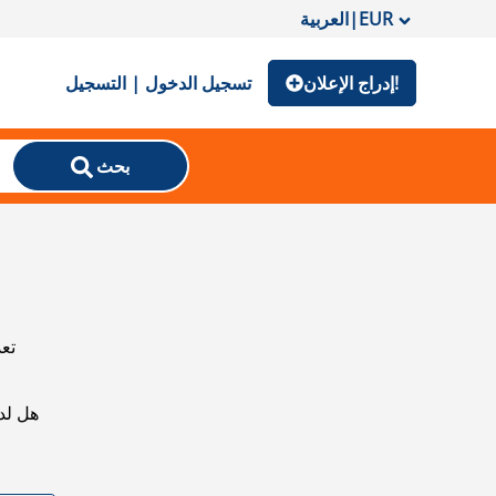
EUR
|
العربية
إدراج الإعلان!
تسجيل الدخول | التسجيل
بحث
تعذ
هل لد