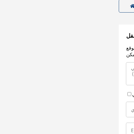
سفل
وقع