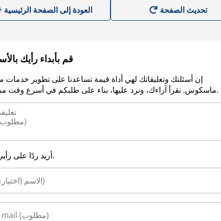
العودة إلى الصفحة الرئيسية
قم بأبداء رأيك بالأ
إن أسئلتك وتعليقاتك لهي أداة قيمة تساعدنا على تطوير خدمات م
ماسكوس. نقرأ آراءك، ونرد عليها، بناء على طلبكم في أسرع وقت ممكن.
أريد ردًا على رأيي.