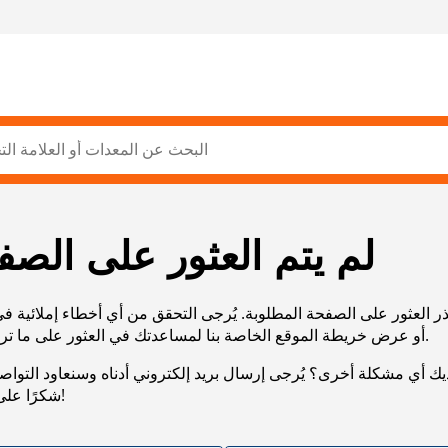
لم يتم العثور على الصف
ر العثور على الصفحة المطلوبة. يُرجى التحقق من أي أخطاء إملائية ف
URL، أو عرض خريطة الموقع الخاصة بنا لمساعدتك في العثور على ما تريد.
يك أي مشكلة أخرى؟ يُرجى إرسال بريد إلكتروني أدناه وسنعاود التوا
شكرًا على صبرك!