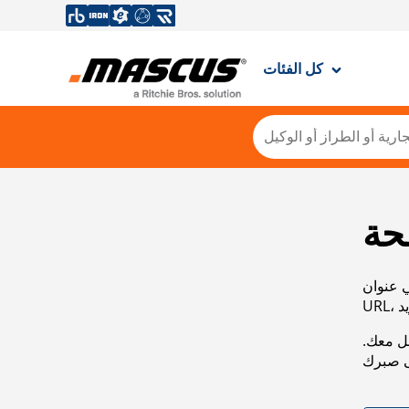
كل الفئات
حة
ي عنوان
صل معك.