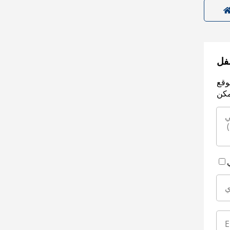
سفل
وقع