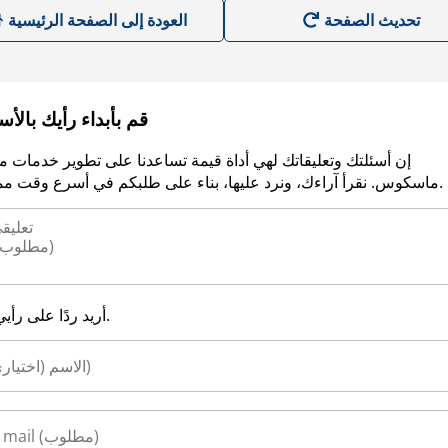
العودة إلى الصفحة الرئيسية
قم بأبداء رأيك بالأ
إن أسئلتك وتعليقاتك لهي أداة قيمة تساعدنا على تطوير خدمات م
ماسكوس. نقرأ آراءك، ونرد عليها، بناء على طلبكم في أسرع وقت ممكن.
أريد ردًا على رأيي.