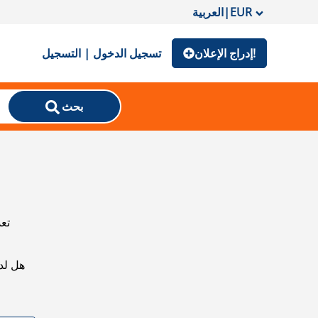
EUR
|
العربية
إدراج الإعلان!
تسجيل الدخول | التسجيل
بحث
تعذ
هل لد