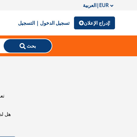
EUR
|
العربية
إدراج الإعلان!
تسجيل الدخول | التسجيل
بحث
تعذ
هل لد