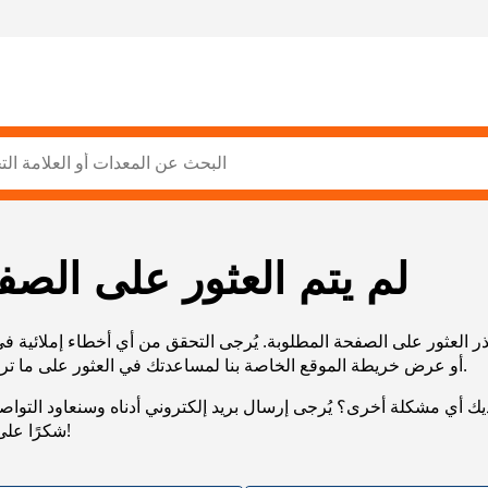
لم يتم العثور على الصف
ر العثور على الصفحة المطلوبة. يُرجى التحقق من أي أخطاء إملائية ف
URL، أو عرض خريطة الموقع الخاصة بنا لمساعدتك في العثور على ما تريد.
يك أي مشكلة أخرى؟ يُرجى إرسال بريد إلكتروني أدناه وسنعاود التوا
شكرًا على صبرك!