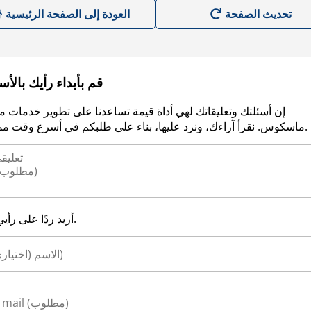
العودة إلى الصفحة الرئيسية
قم بأبداء رأيك بالأ
إن أسئلتك وتعليقاتك لهي أداة قيمة تساعدنا على تطوير خدمات م
ماسكوس. نقرأ آراءك، ونرد عليها، بناء على طلبكم في أسرع وقت ممكن.
أريد ردًا على رأيي.