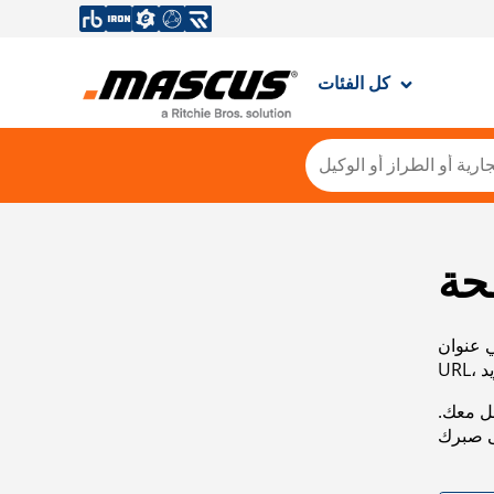
كل الفئات
حة
ي عنوان
صل معك.