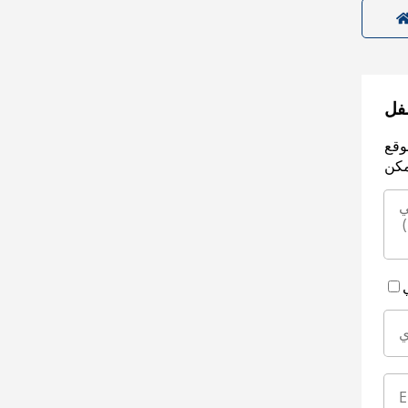
سفل
وقع