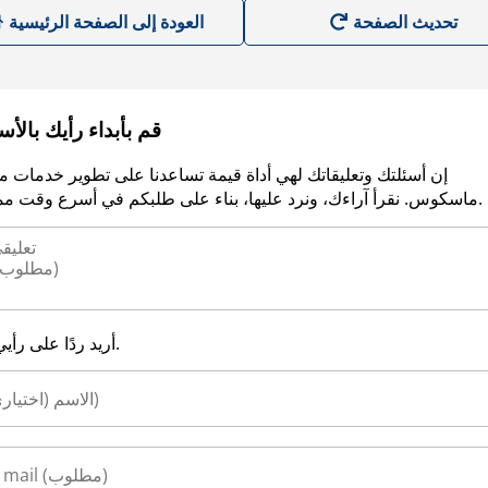
العودة إلى الصفحة الرئيسية
قم بأبداء رأيك بالأ
إن أسئلتك وتعليقاتك لهي أداة قيمة تساعدنا على تطوير خدمات م
ماسكوس. نقرأ آراءك، ونرد عليها، بناء على طلبكم في أسرع وقت ممكن.
أريد ردًا على رأيي.