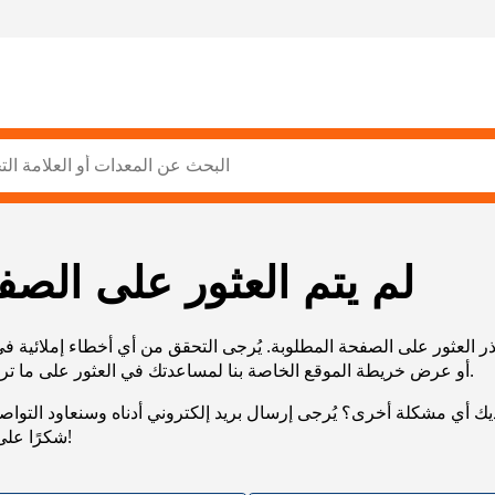
لم يتم العثور على الصف
ر العثور على الصفحة المطلوبة. يُرجى التحقق من أي أخطاء إملائية ف
URL، أو عرض خريطة الموقع الخاصة بنا لمساعدتك في العثور على ما تريد.
يك أي مشكلة أخرى؟ يُرجى إرسال بريد إلكتروني أدناه وسنعاود التوا
شكرًا على صبرك!