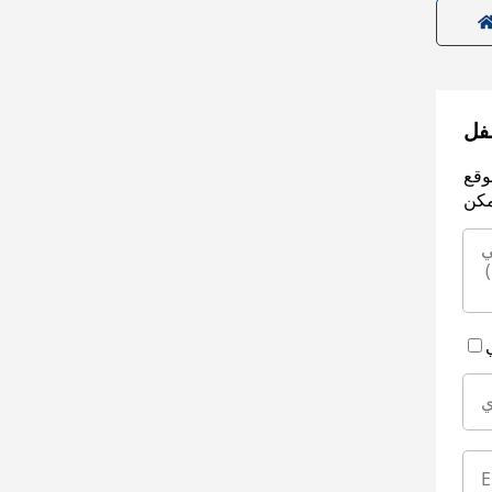
سفل
وقع