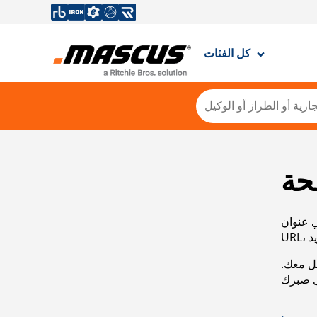
كل الفئات
حة
ي عنوان
صل معك.