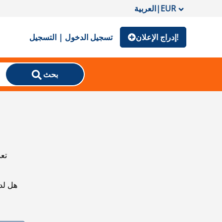
EUR
|
العربية
إدراج الإعلان!
تسجيل الدخول | التسجيل
بحث
تعذ
هل لد