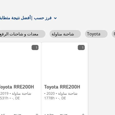
أفضل نتيجة متطابقة
فرز حسب
|
Toyota
شاحنة مناولة
معدات و شاحنات الرفع
1
1
Toyota RRE200H
Toyota RRE200H
شاحنة مناولة • 2020 •
شاح
3531h • -, DE
1778h • -, DE