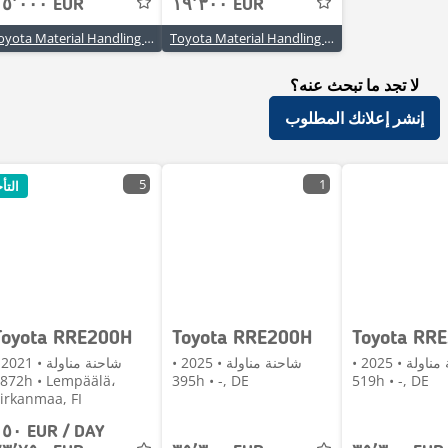
١٥٬٠٠٠ EUR
١٩٬٣٠٠ EUR
Toyota Material Handling Deutschland GmbH
Toyota Material Handling Deutschland GmbH
لا تجد ما تبحث عنه؟
إنشر إعلانك المطلوب
5
1
التأ
Toyota RRE200H
Toyota RRE200H
Toyota RR
شاحنة مناولة • 2025 •
شاحنة مناولة • 2025 •
شاح
h • Lempäälä،
395h • -, DE
519h • -, DE
irkanmaa, FI
١٥٠ EUR / DAY