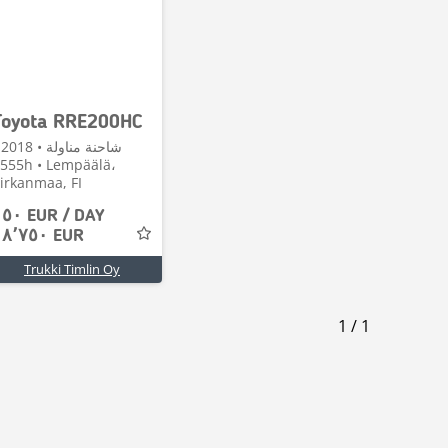
Toyota RRE200HC
شاح
h • Lempäälä،
irkanmaa, FI
١٥٠ EUR / DAY
١٨٬٧٥٠ EUR
Trukki Timlin Oy
1
/
1