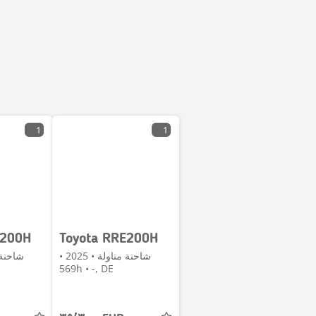
1
1
E200H
Toyota RRE200H
شاحنة مناولة • 2025 •
569h • -, DE