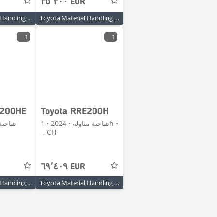
٣٥٬٣٠٠ EUR
Toyota Material Handling Deutschland GmbH
Toyota Material Handling Deutschland GmbH
1
1
E200HE
Toyota RRE200H
شاحنة مناولة • 2024 • 1h •
-, CH
٦٩٬٤٠٩ EUR
Toyota Material Handling Schweiz AG
Toyota Material Handling Schweiz AG