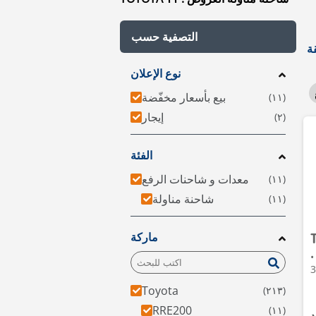
التصفية حسب
نوع الإعلان
بيع بأسعار مخفّضة
إيجار
الفئة
معدات و شاحنات الرفع
شاحنة مناولة
ماركة
نة مناولة • 2019 •
Toyota
RRE200