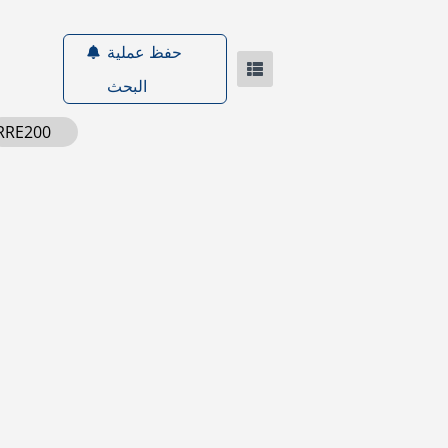
حفظ عملية
البحث
RRE200