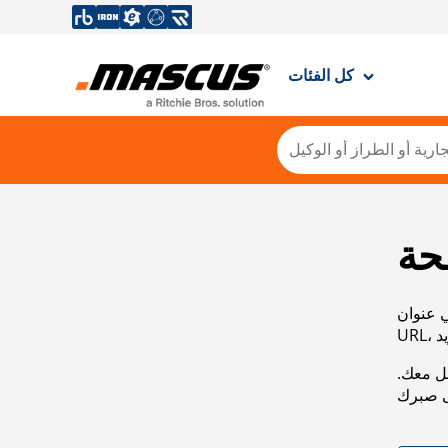
كل الفئات
حة
ي عنوان
صل معك.