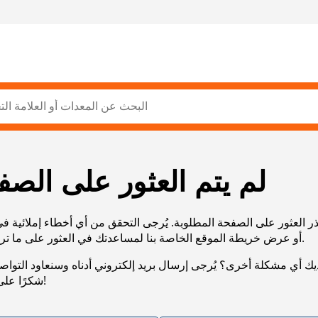
لم يتم العثور على الصف
ر العثور على الصفحة المطلوبة. يُرجى التحقق من أي أخطاء إملائية ف
URL، أو عرض خريطة الموقع الخاصة بنا لمساعدتك في العثور على ما تريد.
يك أي مشكلة أخرى؟ يُرجى إرسال بريد إلكتروني أدناه وسنعاود التوا
شكرًا على صبرك!