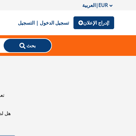
EUR
|
العربية
إدراج الإعلان!
تسجيل الدخول | التسجيل
بحث
تعذ
هل لد