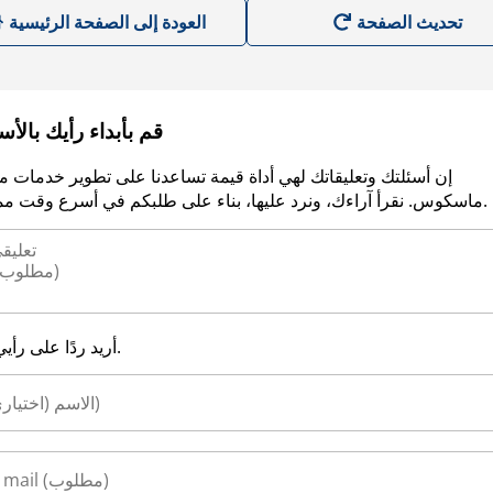
العودة إلى الصفحة الرئيسية
قم بأبداء رأيك بالأ
إن أسئلتك وتعليقاتك لهي أداة قيمة تساعدنا على تطوير خدمات م
ماسكوس. نقرأ آراءك، ونرد عليها، بناء على طلبكم في أسرع وقت ممكن.
أريد ردًا على رأيي.