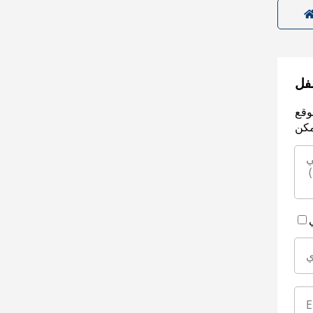
سفل
وقع