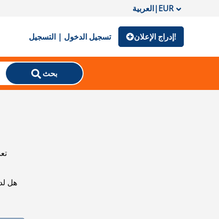
EUR
|
العربية
إدراج الإعلان!
تسجيل الدخول | التسجيل
بحث
تعذ
هل لد