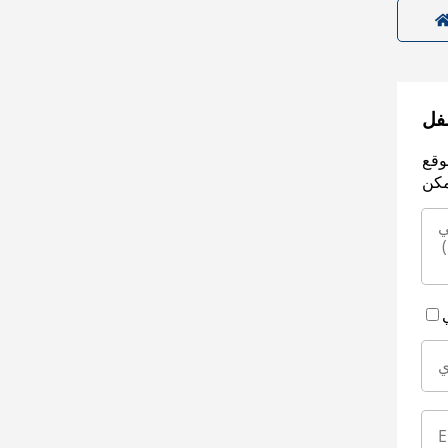
سفل
وقع