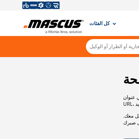
كل الفئات
حة
ي عنوان
صل معك.