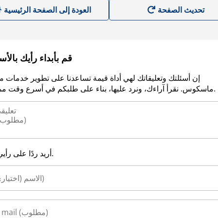
العودة إلى الصفحة الرئيسية
قم بأبداء رأيك بالأ
إن أسئلتك وتعليقاتك لهي أداة قيمة تساعدنا على تطوير خدمات م
ماسكوس. نقرأ آراءك، ونرد عليها، بناء على طلبكم في أسرع وقت ممكن.
أريد ردًا على رأيي.