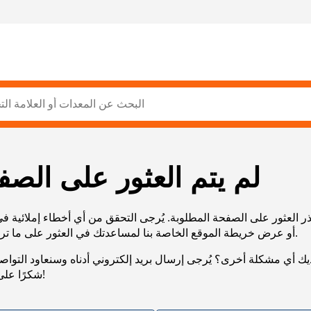
لم يتم العثور على الصف
ر العثور على الصفحة المطلوبة. يُرجى التحقق من أي أخطاء إملائية ف
URL، أو عرض خريطة الموقع الخاصة بنا لمساعدتك في العثور على ما تريد.
يك أي مشكلة أخرى؟ يُرجى إرسال بريد إلكتروني أدناه وسنعاود التوا
شكرًا على صبرك!