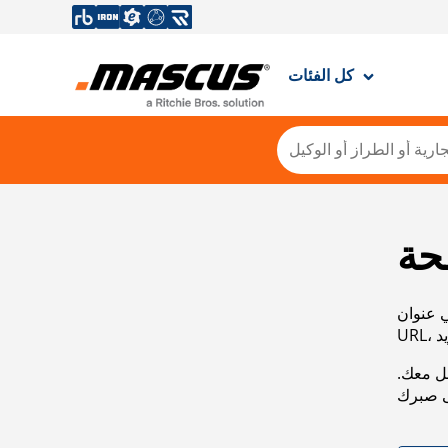
كل الفئات
حة
ي عنوان
صل معك.