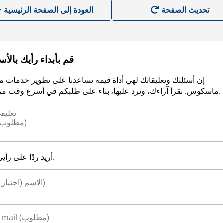
العودة إلى الصفحة الرئيسية
قم بأبداء رأيك بالأ
إن أسئلتك وتعليقاتك لهي أداة قيمة تساعدنا على تطوير خدمات م
ماسكوس. نقرأ آراءك، ونرد عليها، بناء على طلبكم في أسرع وقت ممكن.
أريد ردًا على رأيي.