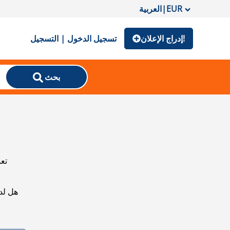
EUR
|
العربية
إدراج الإعلان!
تسجيل الدخول | التسجيل
بحث
تعذ
هل لد