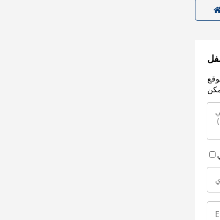
سفل
وقع