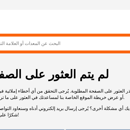
لم يتم العثور على الصف
ر العثور على الصفحة المطلوبة. يُرجى التحقق من أي أخطاء إملائية ف
URL، أو عرض خريطة الموقع الخاصة بنا لمساعدتك في العثور على ما تريد.
يك أي مشكلة أخرى؟ يُرجى إرسال بريد إلكتروني أدناه وسنعاود التوا
شكرًا على صبرك!