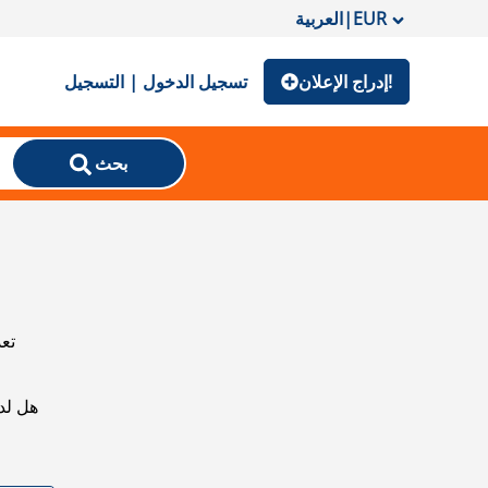
EUR
|
العربية
إدراج الإعلان!
تسجيل الدخول | التسجيل
بحث
تعذ
هل لد