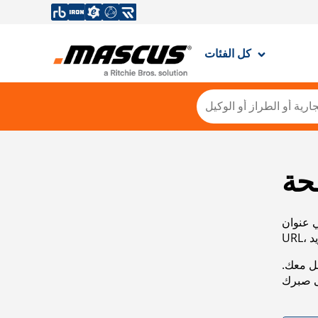
كل الفئات
حة
ي عنوان
صل معك.