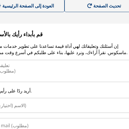
العودة إلى الصفحة الرئيسية
قم بأبداء رأيك بالأ
إن أسئلتك وتعليقاتك لهي أداة قيمة تساعدنا على تطوير خدمات م
ماسكوس. نقرأ آراءك، ونرد عليها، بناء على طلبكم في أسرع وقت ممكن.
أريد ردًا على رأيي.