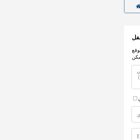
سفل
وقع