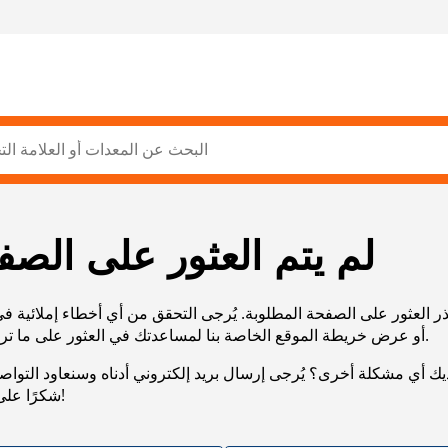
لم يتم العثور على الصف
ر العثور على الصفحة المطلوبة. يُرجى التحقق من أي أخطاء إملائية ف
URL، أو عرض خريطة الموقع الخاصة بنا لمساعدتك في العثور على ما تريد.
يك أي مشكلة أخرى؟ يُرجى إرسال بريد إلكتروني أدناه وسنعاود التوا
شكرًا على صبرك!