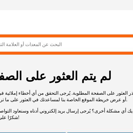
لم يتم العثور على الصف
ر العثور على الصفحة المطلوبة. يُرجى التحقق من أي أخطاء إملائية ف
URL، أو عرض خريطة الموقع الخاصة بنا لمساعدتك في العثور على ما تريد.
يك أي مشكلة أخرى؟ يُرجى إرسال بريد إلكتروني أدناه وسنعاود التوا
شكرًا على صبرك!