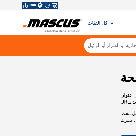
كل الفئات
حة
ي عنوان
صل معك.