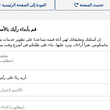
العودة إلى الصفحة الرئيسية
قم بأبداء رأيك بالأ
إن أسئلتك وتعليقاتك لهي أداة قيمة تساعدنا على تطوير خدمات م
ماسكوس. نقرأ آراءك، ونرد عليها، بناء على طلبكم في أسرع وقت ممكن.
أريد ردًا على رأيي.