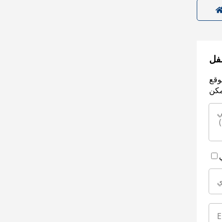
سفل
وقع