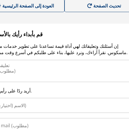
العودة إلى الصفحة الرئيسية
قم بأبداء رأيك بالأ
إن أسئلتك وتعليقاتك لهي أداة قيمة تساعدنا على تطوير خدمات م
ماسكوس. نقرأ آراءك، ونرد عليها، بناء على طلبكم في أسرع وقت ممكن.
أريد ردًا على رأيي.