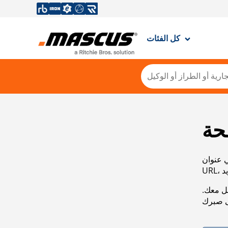
كل الفئات
حة
ي عنوان
صل معك.