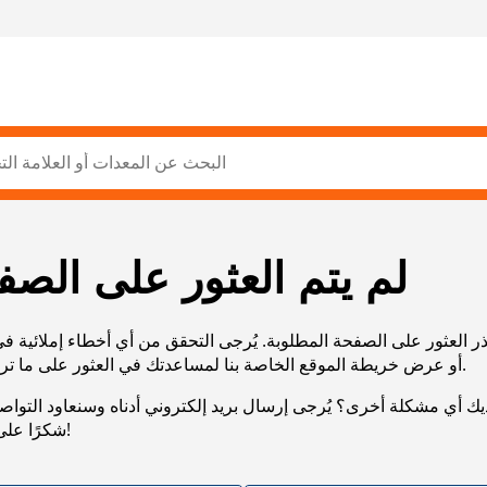
لم يتم العثور على الصف
ر العثور على الصفحة المطلوبة. يُرجى التحقق من أي أخطاء إملائية ف
URL، أو عرض خريطة الموقع الخاصة بنا لمساعدتك في العثور على ما تريد.
يك أي مشكلة أخرى؟ يُرجى إرسال بريد إلكتروني أدناه وسنعاود التوا
شكرًا على صبرك!