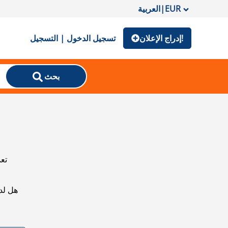
EUR
|
العربية
إدراج الإعلان!
تسجيل الدخول | التسجيل
بحث
تعذ
هل لد