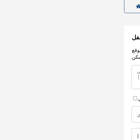
سفل
وقع