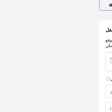
سفل
وقع