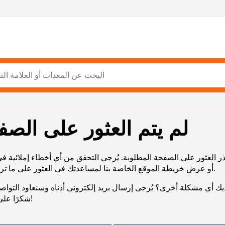
لم يتم العثور على الصف
ر العثور على الصفحة المطلوبة. يُرجى التحقق من أي أخطاء إملائية ف
URL، أو عرض خريطة الموقع الخاصة بنا لمساعدتك في العثور على ما تريد.
يك أي مشكلة أخرى؟ يُرجى إرسال بريد إلكتروني أدناه وسنعاود التوا
شكرًا على صبرك!