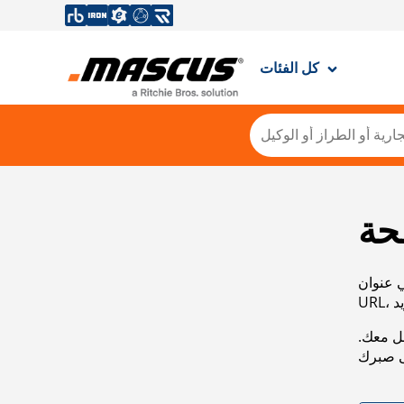
كل الفئات
حة
ي عنوان
صل معك.