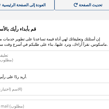
العودة إلى الصفحة الرئيسية
قم بأبداء رأيك بالأ
إن أسئلتك وتعليقاتك لهي أداة قيمة تساعدنا على تطوير خدمات م
ماسكوس. نقرأ آراءك، ونرد عليها، بناء على طلبكم في أسرع وقت ممكن.
أريد ردًا على رأيي.