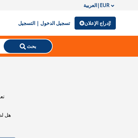
EUR
|
العربية
إدراج الإعلان!
تسجيل الدخول | التسجيل
بحث
تعذ
هل لد