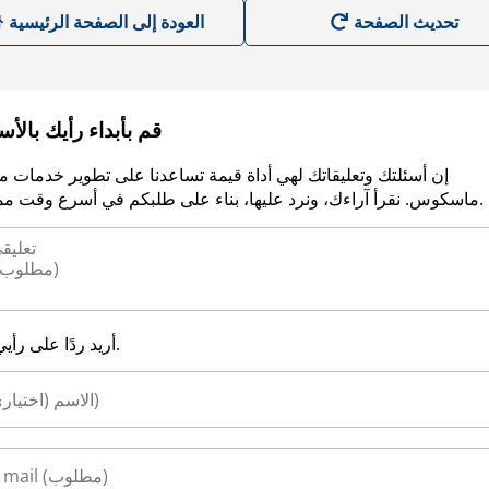
العودة إلى الصفحة الرئيسية
قم بأبداء رأيك بالأ
إن أسئلتك وتعليقاتك لهي أداة قيمة تساعدنا على تطوير خدمات م
ماسكوس. نقرأ آراءك، ونرد عليها، بناء على طلبكم في أسرع وقت ممكن.
أريد ردًا على رأيي.