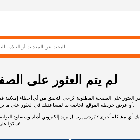
لم يتم العثور على الصف
ر العثور على الصفحة المطلوبة. يُرجى التحقق من أي أخطاء إملائية ف
URL، أو عرض خريطة الموقع الخاصة بنا لمساعدتك في العثور على ما تريد.
يك أي مشكلة أخرى؟ يُرجى إرسال بريد إلكتروني أدناه وسنعاود التوا
شكرًا على صبرك!