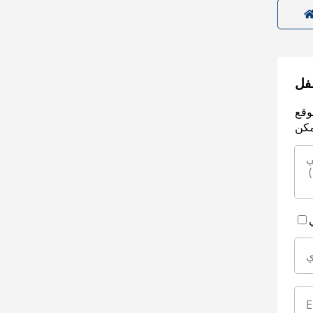
سفل
وقع