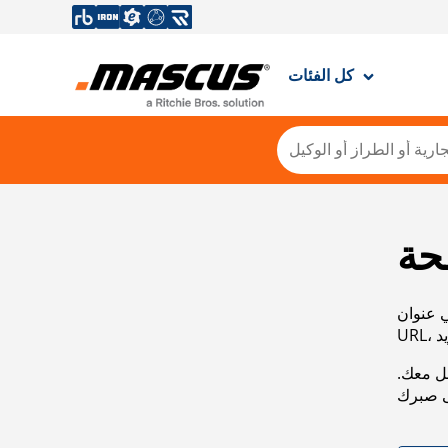
كل الفئات
حة
ي عنوان
صل معك.