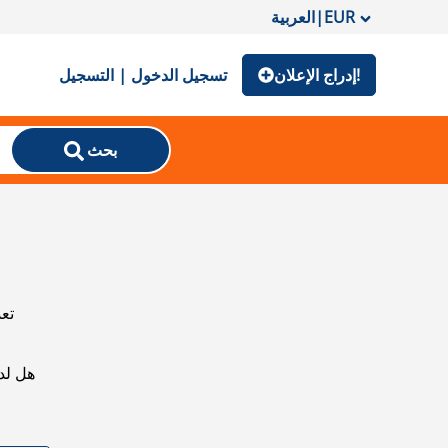
EUR
|
العربية
إدراج الإعلان!
تسجيل الدخول | التسجيل
بحث
تعذ
هل لد