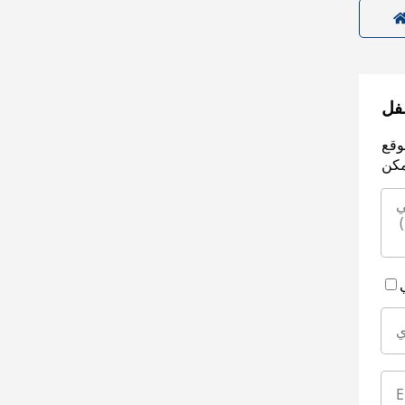
سفل
وقع