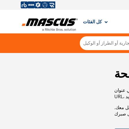
كل الفئات
حة
ي عنوان
صل معك.