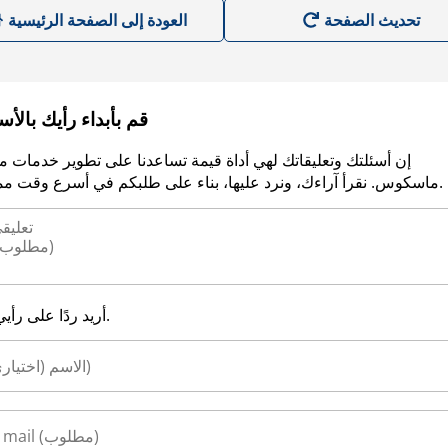
العودة إلى الصفحة الرئيسية
قم بأبداء رأيك بالأ
إن أسئلتك وتعليقاتك لهي أداة قيمة تساعدنا على تطوير خدمات م
ماسكوس. نقرأ آراءك، ونرد عليها، بناء على طلبكم في أسرع وقت ممكن.
أريد ردًا على رأيي.