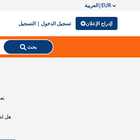
EUR
|
العربية
إدراج الإعلان!
تسجيل الدخول | التسجيل
بحث
تعذ
هل لد