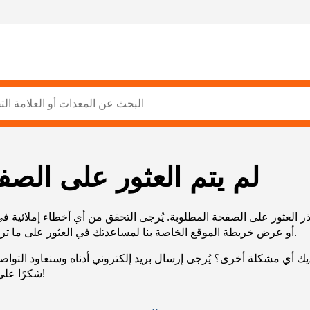
لم يتم العثور على الصف
ر العثور على الصفحة المطلوبة. يُرجى التحقق من أي أخطاء إملائية ف
URL، أو عرض خريطة الموقع الخاصة بنا لمساعدتك في العثور على ما تريد.
يك أي مشكلة أخرى؟ يُرجى إرسال بريد إلكتروني أدناه وسنعاود التوا
شكرًا على صبرك!