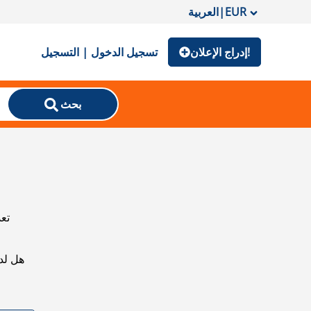
EUR
|
العربية
إدراج الإعلان!
تسجيل الدخول | التسجيل
بحث
تعذ
هل لد