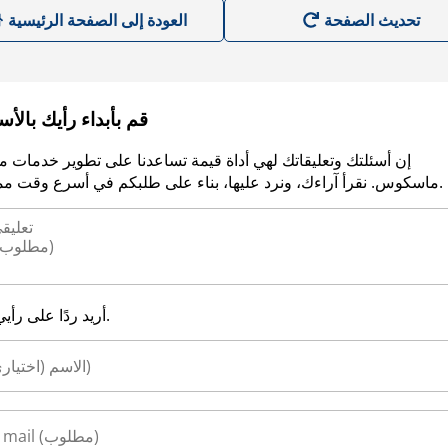
العودة إلى الصفحة الرئيسية
قم بأبداء رأيك بالأ
إن أسئلتك وتعليقاتك لهي أداة قيمة تساعدنا على تطوير خدمات م
ماسكوس. نقرأ آراءك، ونرد عليها، بناء على طلبكم في أسرع وقت ممكن.
أريد ردًا على رأيي.