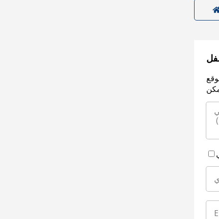
سفل
وقع