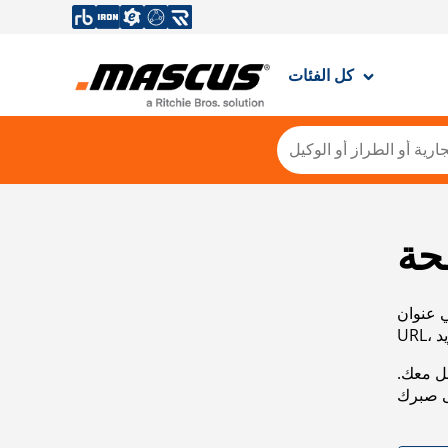
كل الفئات
حة
ي عنوان
صل معك.