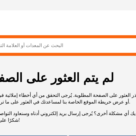
لم يتم العثور على الصف
ر العثور على الصفحة المطلوبة. يُرجى التحقق من أي أخطاء إملائية ف
URL، أو عرض خريطة الموقع الخاصة بنا لمساعدتك في العثور على ما تريد.
يك أي مشكلة أخرى؟ يُرجى إرسال بريد إلكتروني أدناه وسنعاود التوا
شكرًا على صبرك!