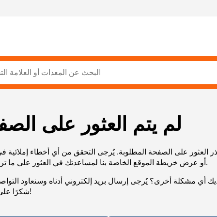
لم يتم العثور على الصف
ر العثور على الصفحة المطلوبة. يُرجى التحقق من أي أخطاء إملائية ف
URL، أو عرض خريطة الموقع الخاصة بنا لمساعدتك في العثور على ما تريد.
يك أي مشكلة أخرى؟ يُرجى إرسال بريد إلكتروني أدناه وسنعاود التوا
شكرًا على صبرك!