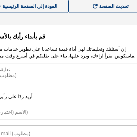
العودة إلى الصفحة الرئيسية
قم بأبداء رأيك بالأ
إن أسئلتك وتعليقاتك لهي أداة قيمة تساعدنا على تطوير خدمات م
ماسكوس. نقرأ آراءك، ونرد عليها، بناء على طلبكم في أسرع وقت ممكن.
أريد ردًا على رأيي.