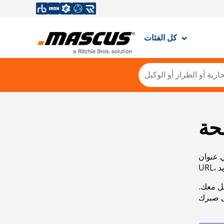
كل الفئات
حة
ي عنوان
صل معك.