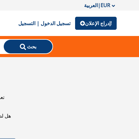
EUR
|
العربية
إدراج الإعلان!
تسجيل الدخول | التسجيل
بحث
تعذ
هل لد