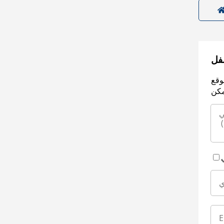
سفل
وقع