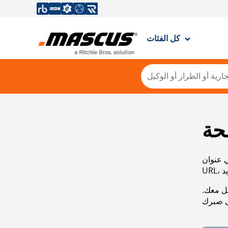
كل الفئات
حة
ي عنوان
صل معك.