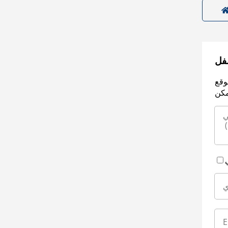
سفل
وقع