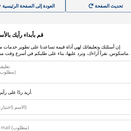
العودة إلى الصفحة الرئيسية
قم بأبداء رأيك بالأ
إن أسئلتك وتعليقاتك لهي أداة قيمة تساعدنا على تطوير خدمات م
ماسكوس. نقرأ آراءك، ونرد عليها، بناء على طلبكم في أسرع وقت ممكن.
أريد ردًا على رأيي.