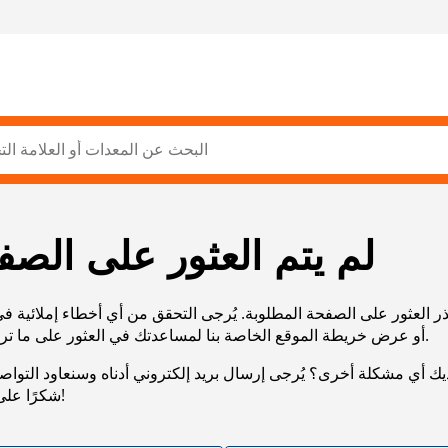
لم يتم العثور على الصف
ر العثور على الصفحة المطلوبة. يُرجى التحقق من أي أخطاء إملائية ف
URL، أو عرض خريطة الموقع الخاصة بنا لمساعدتك في العثور على ما تريد.
يك أي مشكلة أخرى؟ يُرجى إرسال بريد إلكتروني أدناه وسنعاود التوا
شكرًا على صبرك!