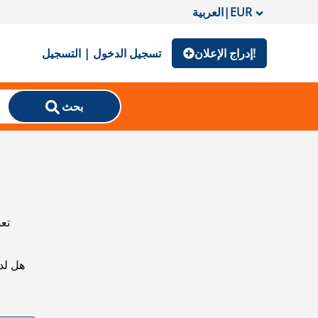
EUR
|
العربية
إدراج الإعلان!
تسجيل الدخول | التسجيل
بحث
تعذ
هل لد