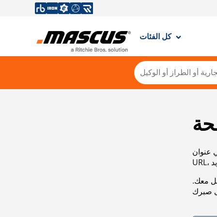
كل الفئات
حة
ي عنوان
صل معك.