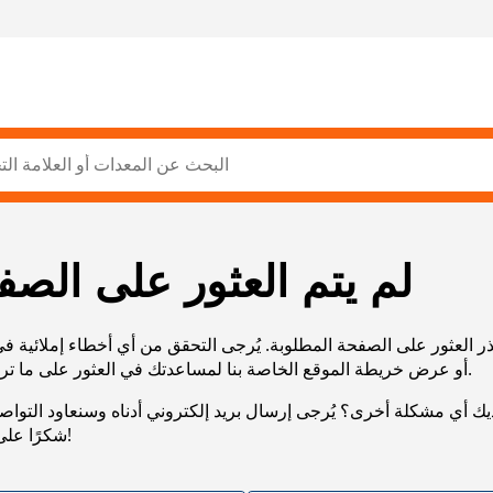
لم يتم العثور على الصف
ر العثور على الصفحة المطلوبة. يُرجى التحقق من أي أخطاء إملائية ف
URL، أو عرض خريطة الموقع الخاصة بنا لمساعدتك في العثور على ما تريد.
يك أي مشكلة أخرى؟ يُرجى إرسال بريد إلكتروني أدناه وسنعاود التوا
شكرًا على صبرك!