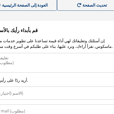
العودة إلى الصفحة الرئيسية
قم بأبداء رأيك بالأ
إن أسئلتك وتعليقاتك لهي أداة قيمة تساعدنا على تطوير خدمات م
ماسكوس. نقرأ آراءك، ونرد عليها، بناء على طلبكم في أسرع وقت ممكن.
أريد ردًا على رأيي.