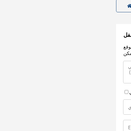
سفل
وقع