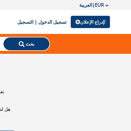
EUR
|
العربية
إدراج الإعلان!
تسجيل الدخول | التسجيل
بحث
تعذ
هل لد