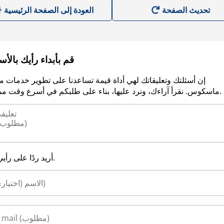
العودة إلى الصفحة الرئيسية
قم بأبداء رأيك بالأ
إن أسئلتك وتعليقاتك لهي أداة قيمة تساعدنا على تطوير خدمات م
ماسكوس. نقرأ آراءك، ونرد عليها، بناء على طلبكم في أسرع وقت ممكن.
أريد ردًا على رأيي.