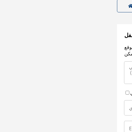
سفل
وقع