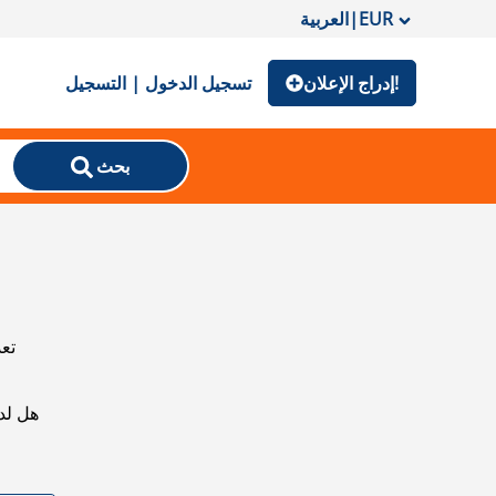
EUR
|
العربية
إدراج الإعلان!
تسجيل الدخول | التسجيل
بحث
تعذ
هل لد