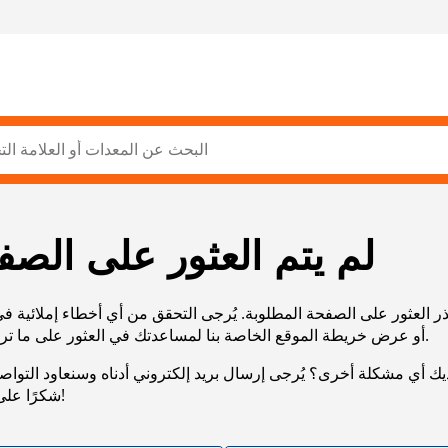
لم يتم العثور على الصف
ر العثور على الصفحة المطلوبة. يُرجى التحقق من أي أخطاء إملائية ف
URL، أو عرض خريطة الموقع الخاصة بنا لمساعدتك في العثور على ما تريد.
يك أي مشكلة أخرى؟ يُرجى إرسال بريد إلكتروني أدناه وسنعاود التوا
شكرًا على صبرك!