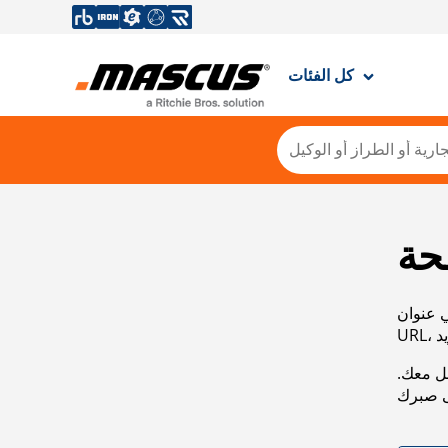
كل الفئات
حة
ي عنوان
صل معك.