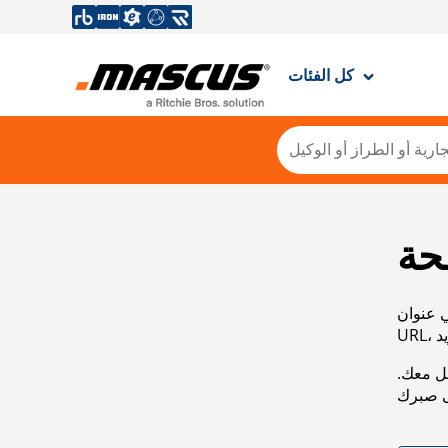
كل الفئات
حة
ي عنوان
صل معك.