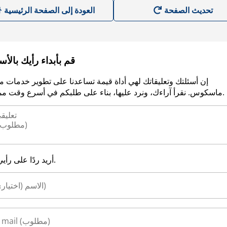
العودة إلى الصفحة الرئيسية
قم بأبداء رأيك بالأ
إن أسئلتك وتعليقاتك لهي أداة قيمة تساعدنا على تطوير خدمات م
ماسكوس. نقرأ آراءك، ونرد عليها، بناء على طلبكم في أسرع وقت ممكن.
أريد ردًا على رأيي.