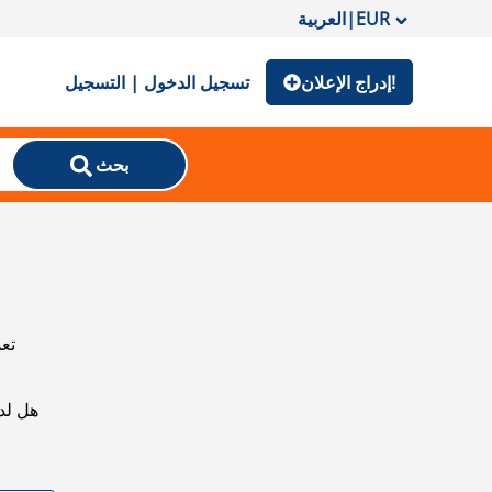
EUR
|
العربية
إدراج الإعلان!
تسجيل الدخول | التسجيل
بحث
تعذ
هل لد