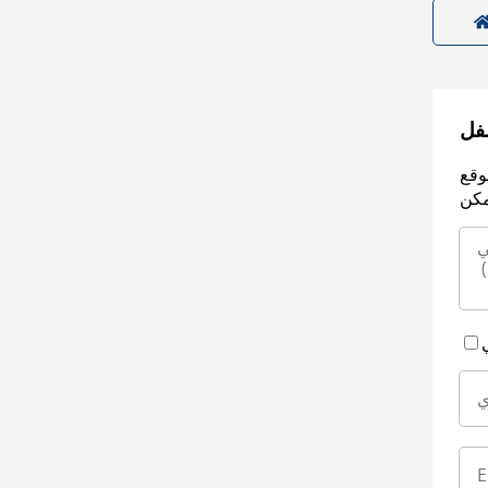
سفل
وقع