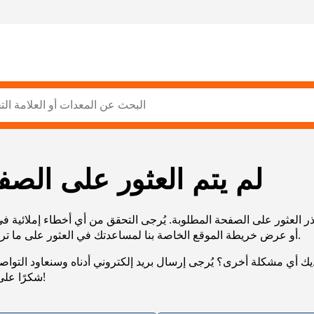
لم يتم العثور على الصف
ر العثور على الصفحة المطلوبة. يُرجى التحقق من أي أخطاء إملائية ف
URL، أو عرض خريطة الموقع الخاصة بنا لمساعدتك في العثور على ما تريد.
يك أي مشكلة أخرى؟ يُرجى إرسال بريد إلكتروني أدناه وسنعاود التوا
شكرًا على صبرك!