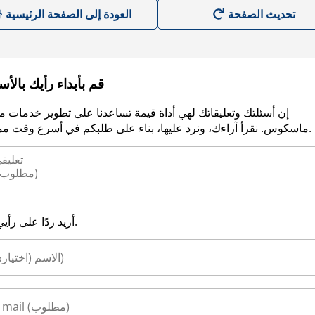
العودة إلى الصفحة الرئيسية
قم بأبداء رأيك بالأ
إن أسئلتك وتعليقاتك لهي أداة قيمة تساعدنا على تطوير خدمات م
ماسكوس. نقرأ آراءك، ونرد عليها، بناء على طلبكم في أسرع وقت ممكن.
أريد ردًا على رأيي.