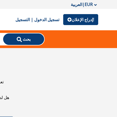
EUR
|
العربية
إدراج الإعلان!
تسجيل الدخول | التسجيل
بحث
تعذ
هل لد