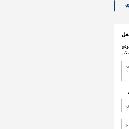
سفل
وقع