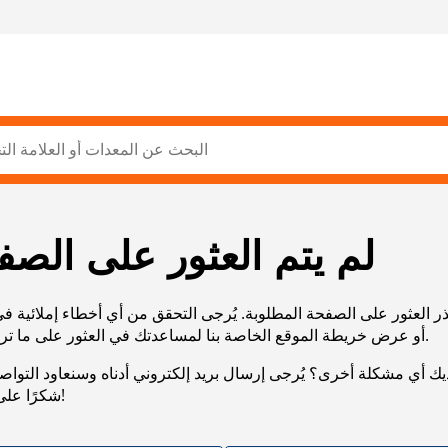
لم يتم العثور على الصف
ر العثور على الصفحة المطلوبة. يُرجى التحقق من أي أخطاء إملائية ف
URL، أو عرض خريطة الموقع الخاصة بنا لمساعدتك في العثور على ما تريد.
يك أي مشكلة أخرى؟ يُرجى إرسال بريد إلكتروني أدناه وسنعاود التوا
شكرًا على صبرك!