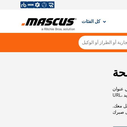
كل الفئات
حة
ي عنوان
صل معك.