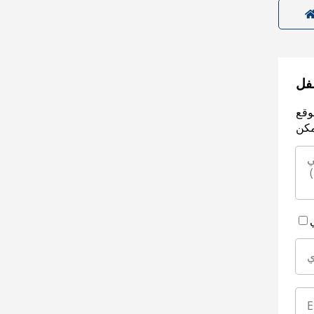
سفل
وقع