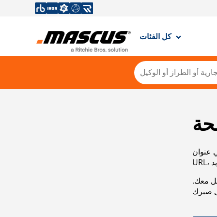
كل الفئات
حة
ي عنوان
صل معك.