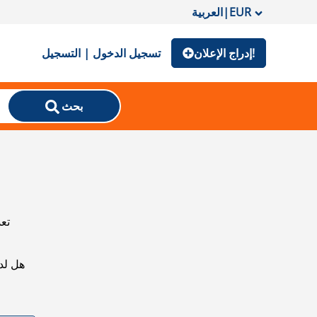
EUR
|
العربية
إدراج الإعلان!
تسجيل الدخول | التسجيل
بحث
تعذ
هل لد