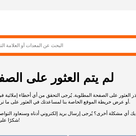
لم يتم العثور على الصف
ر العثور على الصفحة المطلوبة. يُرجى التحقق من أي أخطاء إملائية ف
URL، أو عرض خريطة الموقع الخاصة بنا لمساعدتك في العثور على ما تريد.
يك أي مشكلة أخرى؟ يُرجى إرسال بريد إلكتروني أدناه وسنعاود التوا
شكرًا على صبرك!