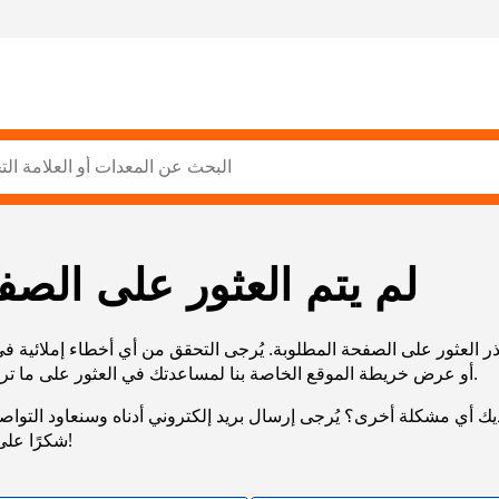
لم يتم العثور على الصف
ر العثور على الصفحة المطلوبة. يُرجى التحقق من أي أخطاء إملائية ف
URL، أو عرض خريطة الموقع الخاصة بنا لمساعدتك في العثور على ما تريد.
يك أي مشكلة أخرى؟ يُرجى إرسال بريد إلكتروني أدناه وسنعاود التوا
شكرًا على صبرك!