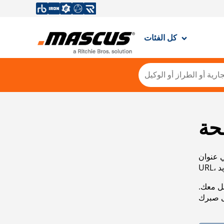
كل الفئات
حة
ي عنوان
صل معك.