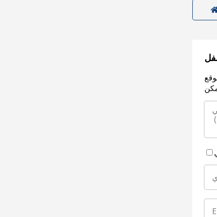
سفل
وقع