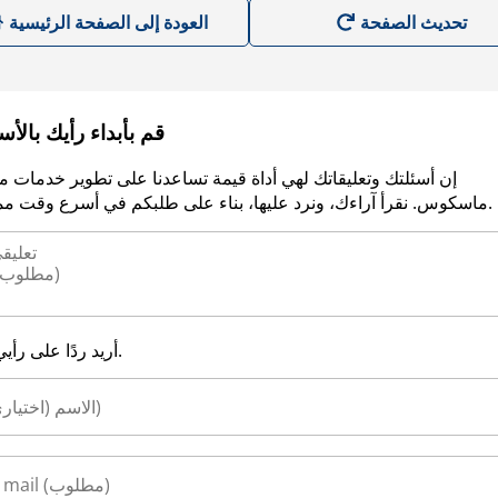
العودة إلى الصفحة الرئيسية
قم بأبداء رأيك بالأ
إن أسئلتك وتعليقاتك لهي أداة قيمة تساعدنا على تطوير خدمات م
ماسكوس. نقرأ آراءك، ونرد عليها، بناء على طلبكم في أسرع وقت ممكن.
أريد ردًا على رأيي.