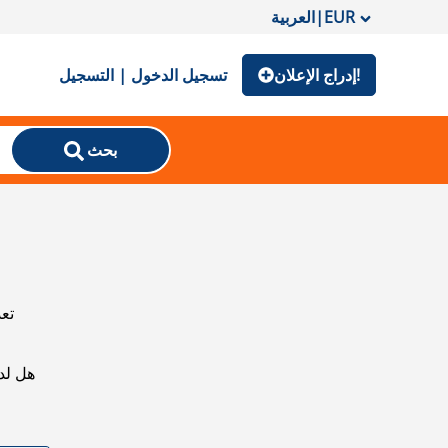
EUR
|
العربية
إدراج الإعلان!
تسجيل الدخول | التسجيل
بحث
تعذ
هل لد