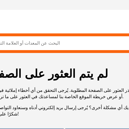
لم يتم العثور على الصف
ر العثور على الصفحة المطلوبة. يُرجى التحقق من أي أخطاء إملائية ف
URL، أو عرض خريطة الموقع الخاصة بنا لمساعدتك في العثور على ما تريد.
يك أي مشكلة أخرى؟ يُرجى إرسال بريد إلكتروني أدناه وسنعاود التوا
شكرًا على صبرك!