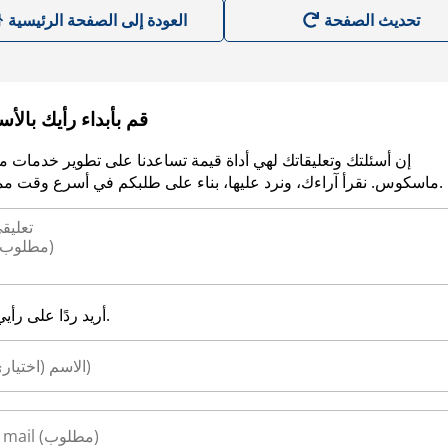
العودة إلى الصفحة الرئيسية
قم بأبداء رأيك بالأ
إن أسئلتك وتعليقاتك لهي أداة قيمة تساعدنا على تطوير خدمات م
ماسكوس. نقرأ آراءك، ونرد عليها، بناء على طلبكم في أسرع وقت ممكن.
أريد ردًا على رأيي.