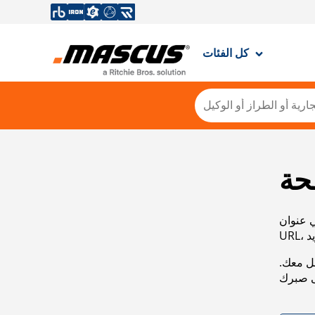
كل الفئات
حة
ي عنوان
صل معك.