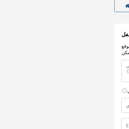
سفل
وقع