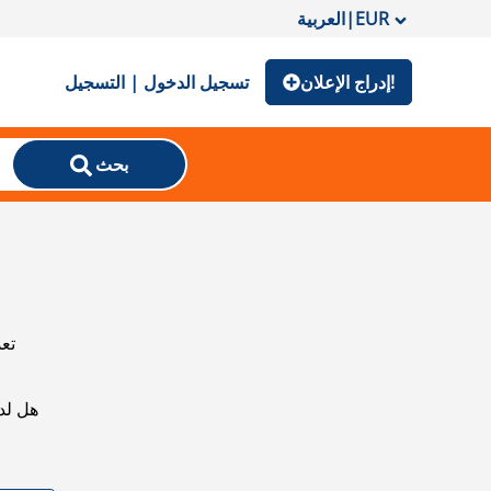
EUR
|
العربية
إدراج الإعلان!
تسجيل الدخول | التسجيل
بحث
تعذ
هل لد