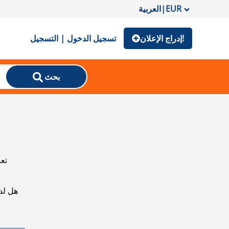
EUR
|
العربية
إدراج الإعلان!
تسجيل الدخول | التسجيل
بحث
تعذ
هل لد