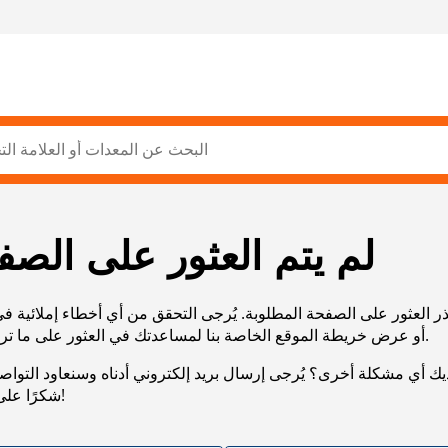
لم يتم العثور على الصف
ر العثور على الصفحة المطلوبة. يُرجى التحقق من أي أخطاء إملائية ف
URL، أو عرض خريطة الموقع الخاصة بنا لمساعدتك في العثور على ما تريد.
يك أي مشكلة أخرى؟ يُرجى إرسال بريد إلكتروني أدناه وسنعاود التوا
شكرًا على صبرك!