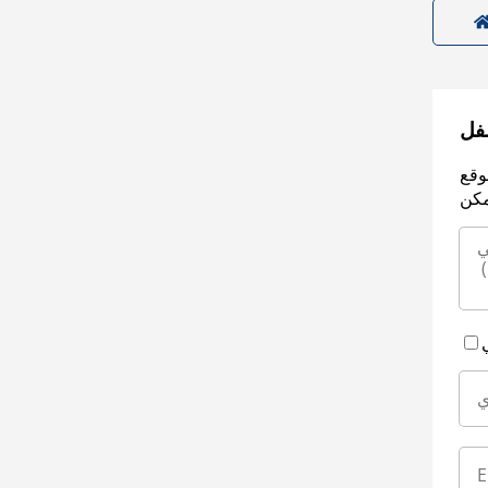
سفل
وقع