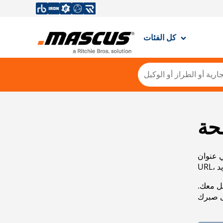
كل الفئات
حة
ي عنوان
صل معك.