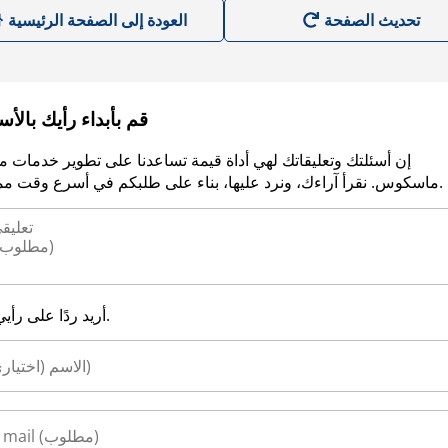
العودة إلى الصفحة الرئيسية
قم بأبداء رأيك بالأ
إن أسئلتك وتعليقاتك لهي أداة قيمة تساعدنا على تطوير خدمات م
ماسكوس. نقرأ آراءك، ونرد عليها، بناء على طلبكم في أسرع وقت ممكن.
أريد ردًا على رأيي.