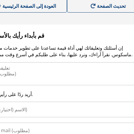
العودة إلى الصفحة الرئيسية
قم بأبداء رأيك بالأ
إن أسئلتك وتعليقاتك لهي أداة قيمة تساعدنا على تطوير خدمات م
ماسكوس. نقرأ آراءك، ونرد عليها، بناء على طلبكم في أسرع وقت ممكن.
أريد ردًا على رأيي.