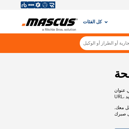
كل الفئات
حة
ي عنوان
صل معك.