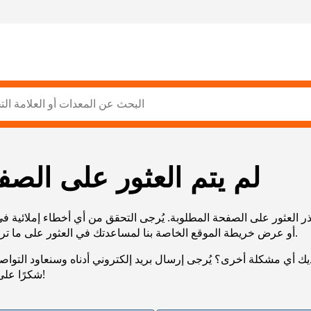
لم يتم العثور على الصف
ر العثور على الصفحة المطلوبة. يُرجى التحقق من أي أخطاء إملائية ف
URL، أو عرض خريطة الموقع الخاصة بنا لمساعدتك في العثور على ما تريد.
يك أي مشكلة أخرى؟ يُرجى إرسال بريد إلكتروني أدناه وسنعاود التوا
شكرًا على صبرك!