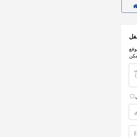
سفل
وقع