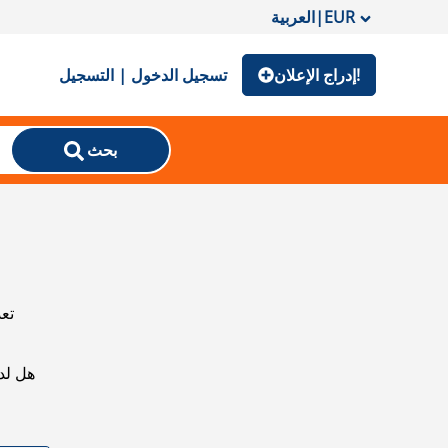
EUR
|
العربية
إدراج الإعلان!
تسجيل الدخول | التسجيل
بحث
تعذ
هل لد