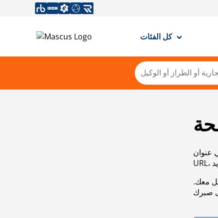
كل الفئات
حة
ي عنوان
صل معك.