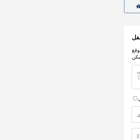
سفل
وقع