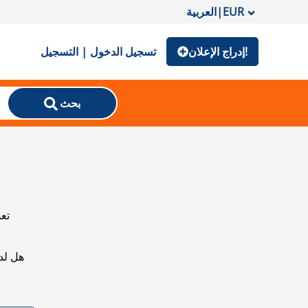
EUR
|
العربية
إدراج الإعلان!
تسجيل الدخول | التسجيل
بحث
تعذ
هل لد