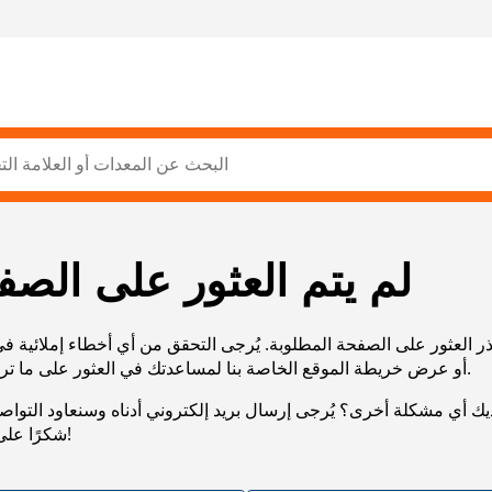
لم يتم العثور على الصف
ر العثور على الصفحة المطلوبة. يُرجى التحقق من أي أخطاء إملائية ف
URL، أو عرض خريطة الموقع الخاصة بنا لمساعدتك في العثور على ما تريد.
يك أي مشكلة أخرى؟ يُرجى إرسال بريد إلكتروني أدناه وسنعاود التوا
شكرًا على صبرك!