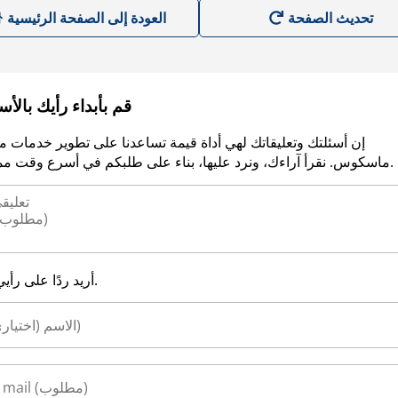
العودة إلى الصفحة الرئيسية
قم بأبداء رأيك بالأ
إن أسئلتك وتعليقاتك لهي أداة قيمة تساعدنا على تطوير خدمات م
ماسكوس. نقرأ آراءك، ونرد عليها، بناء على طلبكم في أسرع وقت ممكن.
أريد ردًا على رأيي.